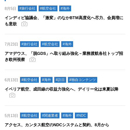
8月5日
#旅行会社
#航空会社
#海外
インディビ協議会、「激変」のなかBTM高度化へ尽力、会員増に
も意欲
7月23日
#旅行会社
#航空会社
#海外
アマデウス、「脱GDS」へ取り組み強化－業務渡航各社トップ招
き欧州視察
6月13日
#航空会社
#海外
#訪日
#独自コンテンツ
イベリア航空、成田線の収益力強化へ、デイリー化は来夏以降
5月13日
#航空会社
#関連業者
#海外
#NDC
アクセス、カンタス航空のNDCシステムと契約、8月から