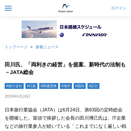
ログイン
トップページ
新着ニュース
田川氏、「両利きの経営」を提案、新時代の法制も
－JATA総会
#旅行会社
#行政
#関連団体
#海外
#国内
#訪日
2019年6月24日
日本旅行業協会（JATA）は6月24日、第63回の定時総会
を開催した。冒頭で挨拶した会長の田川博己氏は、IT企業
などの旅行業参入が続いている「これまでになく厳しい戦