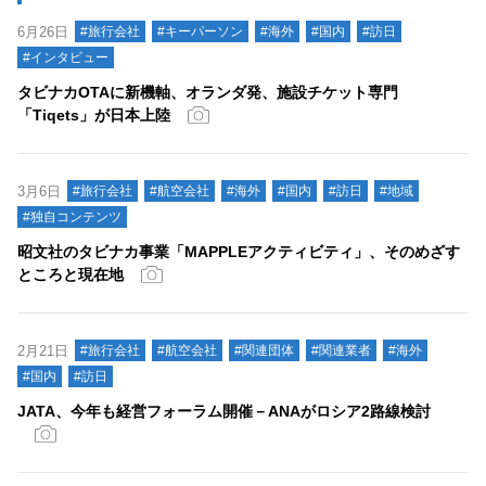
6月26日
#旅行会社
#キーパーソン
#海外
#国内
#訪日
#インタビュー
タビナカOTAに新機軸、オランダ発、施設チケット専門
「Tiqets」が日本上陸
3月6日
#旅行会社
#航空会社
#海外
#国内
#訪日
#地域
#独自コンテンツ
昭文社のタビナカ事業「MAPPLEアクティビティ」、そのめざす
ところと現在地
2月21日
#旅行会社
#航空会社
#関連団体
#関連業者
#海外
#国内
#訪日
JATA、今年も経営フォーラム開催－ANAがロシア2路線検討