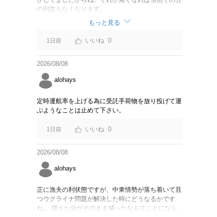
の利益もなくなります。
もっと見る
0
1日前
2026/08/08
alohays
定時運航率を上げる為に受託手荷物を放り投げて運
ぶようなことは止めて下さい。
0
1日前
2026/08/08
alohays
正に漁夫の利状態ですが、中東情勢が落ち着いて且
つウクライナ問題が解決した時にどうなるかです
ね。 増えた分がそのまま減ったなんてことになら