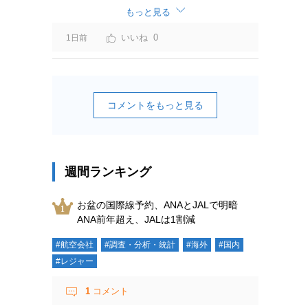
ーチャージ＝利益」と判断されますよ。
もっと見る
0
1日前
コメントをもっと見る
週間ランキング
お盆の国際線予約、ANAとJALで明暗
ANA前年超え、JALは1割減
#航空会社
#調査・分析・統計
#海外
#国内
#レジャー
1
コメント