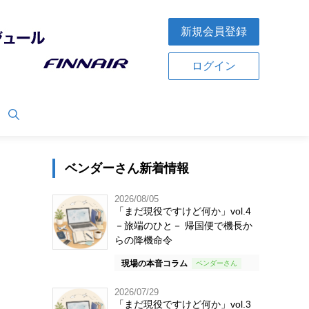
新規会員登録
ログイン
ベンダーさん新着情報
2026/08/05
「まだ現役ですけど何か」vol.4
－旅端のひと－ 帰国便で機長か
らの降機命令
現場の本音コラム
2026/07/29
「まだ現役ですけど何か」vol.3