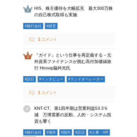
HIS、株主優待を大幅拡充 最大300万株
の自己株式取得も実施
#旅行会社
#経営
1
コメント
『ガイド』という仕事を再定義する－元
外資系ファイナンスが挑む高付加価値旅
行 Hirovip脇舛光氏
#訪日
#インタビュー
#ランドオペレーター
1
コメント
KNT-CT、第1四半期は営業利益53.3％
減 万博需要の反動、人的・システム投
資も響く
#旅行会社
#海外
#国内
#訪日
#人事・HR