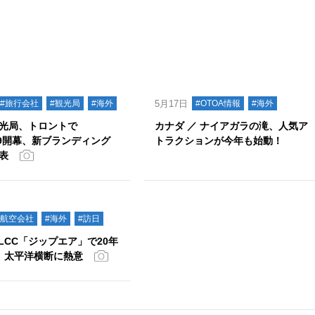
#旅行会社
#観光局
#海外
5月17日
#OTOA情報
#海外
光局、トロントで
カナダ ／ ナイアガラの滝、人気ア
019開幕、新ブランディング
トラクションが今年も始動！
表
#航空会社
#海外
#訪日
新LCC「ジップエア」で20年
、太平洋横断に熱意