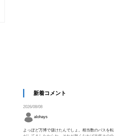
新着コメント
2026/08/08
alohays
よっぽど万博で儲けたんでしょ。相当数のバスを転
がしてましたからね。それが無くなれば当然その分