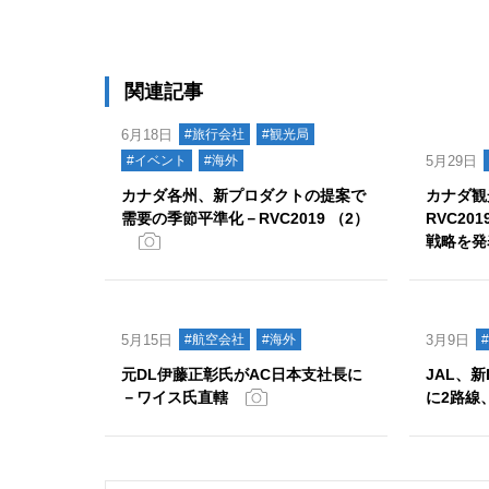
関連記事
6月18日
#旅行会社
#観光局
#イベント
#海外
5月29日
カナダ各州、新プロダクトの提案で
カナダ観
需要の季節平準化－RVC2019 （2）
RVC2
戦略を発
5月15日
#航空会社
#海外
3月9日
元DL伊藤正彰氏がAC日本支社長に
JAL、
－ワイス氏直轄
に2路線