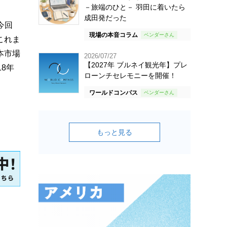
－旅端のひと－ 羽田に着いたら
成田発だった
今回
現場の本音コラム
これま
本市場
2026/07/27
【2027年 ブルネイ観光年】プレ
8年
ローンチセレモニーを開催！
ワールドコンパス
もっと見る