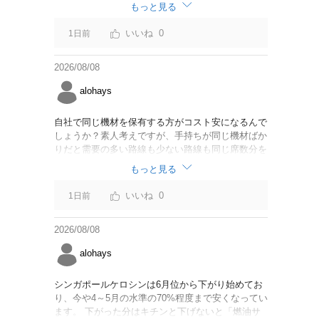
なければいいですが。
もっと見る
0
1日前
2026/08/08
alohays
自社で同じ機材を保有する方がコスト安になるんで
しょうか？素人考えですが、手持ちが同じ機材ばか
りだと需要の多い路線も少ない路線も同じ席数分を
供給することになるので、需要が多い路線には大型
もっと見る
機材を当て、少ない路線には小型機材を当てるな
ど、席数を調整するにはリース契約の方が対応しや
0
1日前
すいと思いました。
2026/08/08
alohays
シンガポールケロシンは6月位から下がり始めてお
り、今や4～5月の水準の70%程度まで安くなってい
ます。 下がった分はキチンと下げないと「燃油サ