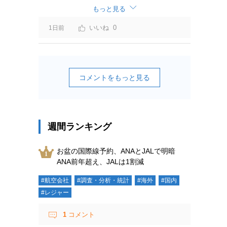
ーチャージ＝利益」と判断されますよ。
もっと見る
0
1日前
コメントをもっと見る
週間ランキング
お盆の国際線予約、ANAとJALで明暗
ANA前年超え、JALは1割減
#航空会社
#調査・分析・統計
#海外
#国内
#レジャー
1
コメント