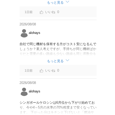
なければいいですが。
もっと見る
0
1日前
2026/08/08
alohays
自社で同じ機材を保有する方がコスト安になるんで
しょうか？素人考えですが、手持ちが同じ機材ばか
りだと需要の多い路線も少ない路線も同じ席数分を
供給することになるので、需要が多い路線には大型
もっと見る
機材を当て、少ない路線には小型機材を当てるな
ど、席数を調整するにはリース契約の方が対応しや
0
1日前
すいと思いました。
2026/08/08
alohays
シンガポールケロシンは6月位から下がり始めてお
り、今や4～5月の水準の70%程度まで安くなってい
ます。 下がった分はキチンと下げないと「燃油サ