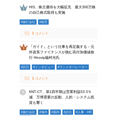
HIS、株主優待を大幅拡充 最大300万株
の自己株式取得も実施
#旅行会社
#経営
1
コメント
『ガイド』という仕事を再定義する－元
外資系ファイナンスが挑む高付加価値旅
行 Hirovip脇舛光氏
#訪日
#インタビュー
#ランドオペレーター
1
コメント
KNT-CT、第1四半期は営業利益53.3％
減 万博需要の反動、人的・システム投
資も響く
#旅行会社
#海外
#国内
#訪日
#人事・HR