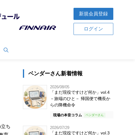
新規会員登録
ログイン
ベンダーさん新着情報
2026/08/05
「まだ現役ですけど何か」vol.4
－旅端のひと－ 帰国便で機長か
らの降機命令
現場の本音コラム
の立ち
2026/07/29
「まだ現役ですけど何か」vol.3
教育