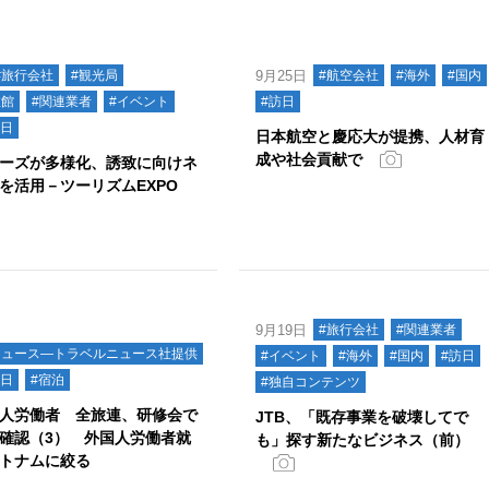
#旅行会社
#観光局
9月25日
#航空会社
#海外
#国内
旅館
#関連業者
#イベント
#訪日
訪日
日本航空と慶応大が提携、人材育
成や社会貢献で
ーズが多様化、誘致に向けネ
を活用－ツーリズムEXPO
9月19日
#旅行会社
#関連業者
ニュース―トラベルニュース社提供
#イベント
#海外
#国内
#訪日
訪日
#宿泊
#独自コンテンツ
人労働者 全旅連、研修会で
JTB、「既存事業を破壊してで
確認（3） 外国人労働者就
も」探す新たなビジネス（前）
トナムに絞る