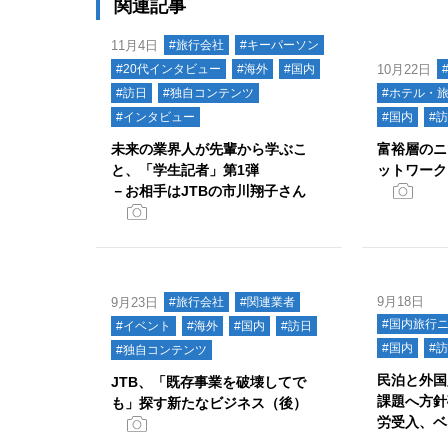
関連記事
11月4日
#旅行会社
#キーパーソン
#20代インタビュー
#海外
#国内
10月22日
#訪日
#独自コンテンツ
#ホテル・
#インタビュー
#国内
#
未来の業界人が先輩から学ぶこ
富裕層のニ
と、「学生記者」第1弾
ットワーク
－お相手はJTBの市川翔子さん
9月18日
9月23日
#旅行会社
#関連業者
#国内旅行
#イベント
#海外
#国内
#訪日
#国内
#
#独自コンテンツ
民泊と外国
JTB、「既存事業を破壊してで
課題へ方針
も」探す新たなビジネス（後）
労受入、ベ