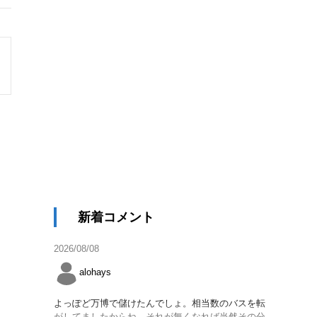
新着コメント
2026/08/08
alohays
よっぽど万博で儲けたんでしょ。相当数のバスを転
がしてましたからね。それが無くなれば当然その分