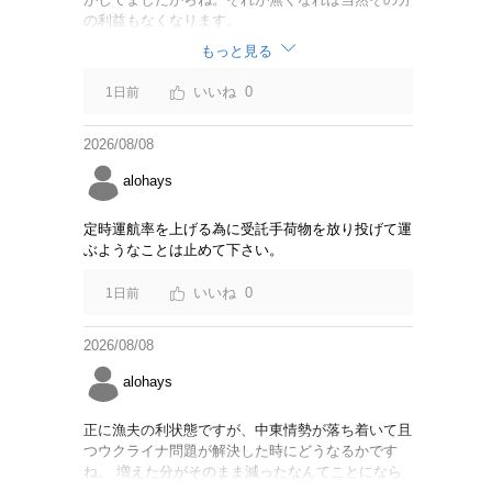
の利益もなくなります。
もっと見る
0
1日前
2026/08/08
alohays
定時運航率を上げる為に受託手荷物を放り投げて運
ぶようなことは止めて下さい。
0
1日前
2026/08/08
alohays
正に漁夫の利状態ですが、中東情勢が落ち着いて且
つウクライナ問題が解決した時にどうなるかです
ね。 増えた分がそのまま減ったなんてことになら