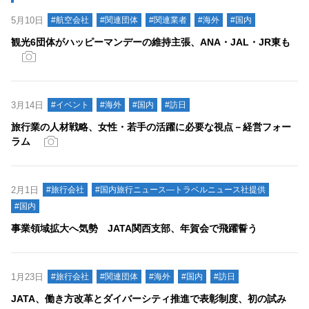
5月10日
#航空会社
#関連団体
#関連業者
#海外
#国内
観光6団体がハッピーマンデーの維持主張、ANA・JAL・JR東も
3月14日
#イベント
#海外
#国内
#訪日
旅行業の人材戦略、女性・若手の活躍に必要な視点－経営フォー
ラム
2月1日
#旅行会社
#国内旅行ニュース―トラベルニュース社提供
#国内
事業領域拡大へ気勢 JATA関西支部、年賀会で飛躍誓う
1月23日
#旅行会社
#関連団体
#海外
#国内
#訪日
JATA、働き方改革とダイバーシティ推進で表彰制度、初の試み