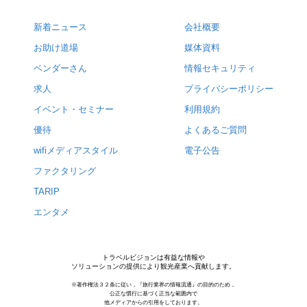
新着ニュース
会社概要
お助け道場
媒体資料
ベンダーさん
情報セキュリティ
求人
プライバシーポリシー
イベント・セミナー
利用規約
優待
よくあるご質問
wifiメディアスタイル
電子公告
ファクタリング
TARIP
エンタメ
トラベルビジョンは有益な情報や
ソリューションの提供により観光産業へ貢献します。
※著作権法３２条に従い，『旅行業界の情報流通』の目的のため，
公正な慣行に基づく正当な範囲内で
他メディアからの引用をしております。