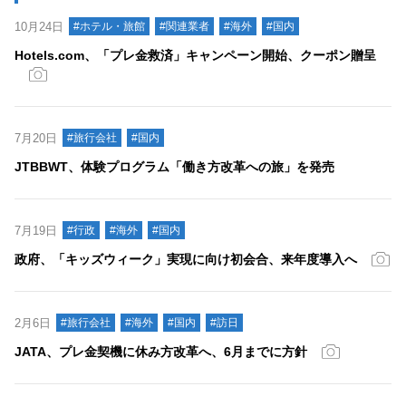
10月24日
#ホテル・旅館
#関連業者
#海外
#国内
Hotels.com、「プレ金救済」キャンペーン開始、クーポン贈呈
7月20日
#旅行会社
#国内
JTBBWT、体験プログラム「働き方改革への旅」を発売
7月19日
#行政
#海外
#国内
政府、「キッズウィーク」実現に向け初会合、来年度導入へ
2月6日
#旅行会社
#海外
#国内
#訪日
JATA、プレ金契機に休み方改革へ、6月までに方針