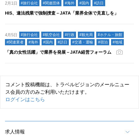
2月1日
#旅行会社
#関連団体
#海外
#国内
#訪日
HIS、違法残業で強制捜査－JATA「業界全体で見直しを」
4月5日
#旅行会社
#航空会社
#行政
#観光局
#ホテル・旅館
#関連業者
#海外
#国内
#訪日
#交通・運輸
#宿泊
#地域
「真の女性活躍」で業界を発展－JATA経営フォーラム
コメント投稿機能は、トラベルビジョンのメールニュー
ス会員の方のみご利用いただけます。
ログインはこちら
求人情報