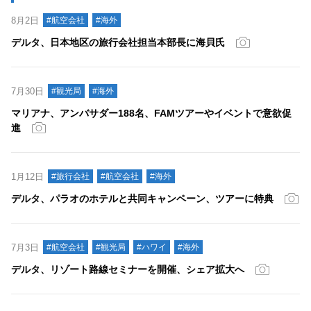
8月2日
#航空会社
#海外
デルタ、日本地区の旅行会社担当本部長に海貝氏
7月30日
#観光局
#海外
マリアナ、アンバサダー188名、FAMツアーやイベントで意欲促
進
1月12日
#旅行会社
#航空会社
#海外
デルタ、パラオのホテルと共同キャンペーン、ツアーに特典
7月3日
#航空会社
#観光局
#ハワイ
#海外
デルタ、リゾート路線セミナーを開催、シェア拡大へ