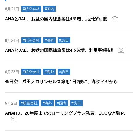
8月21日
#航空会社
#国内
ANAとJAL、お盆の国内線旅客は4％増、九州が回復
8月21日
#航空会社
#海外
#訪日
ANAとJAL、お盆の国際線旅客は4.5％増、利用率9割超
6月28日
#航空会社
#海外
#訪日
全日空、成田／ロサンゼルス線を1日2便に、冬ダイヤから
5月2日
#航空会社
#海外
#国内
#訪日
ANAHD、20年度までのローリングプラン発表、LCCなど強化