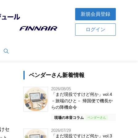
新規会員登録
ログイン
ベンダーさん新着情報
2026/08/05
「まだ現役ですけど何か」vol.4
－旅端のひと－ 帰国便で機長か
らの降機命令
現場の本音コラム
向けセ
2026/07/29
「まだ現役ですけど何か」vol.3
ット