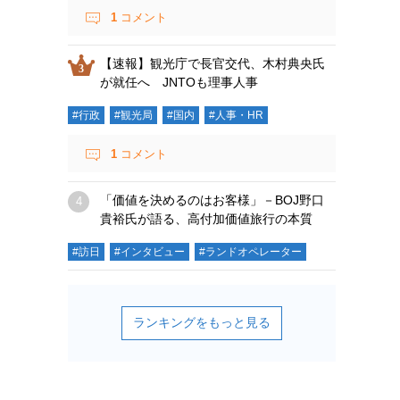
1
コメント
【速報】観光庁で長官交代、木村典央氏
が就任へ JNTOも理事人事
#行政
#観光局
#国内
#人事・HR
1
コメント
「価値を決めるのはお客様」－BOJ野口
貴裕氏が語る、高付加価値旅行の本質
#訪日
#インタビュー
#ランドオペレーター