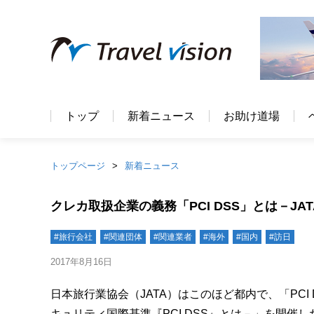
トップ
新着ニュース
お助け道場
トップページ
新着ニュース
クレカ取扱企業の義務「PCI DSS」とは－JA
#旅行会社
#関連団体
#関連業者
#海外
#国内
#訪日
2017年8月16日
日本旅行業協会（JATA）はこのほど都内で、「PC
キュリティ国際基準『PCI DSS』とは－」を開