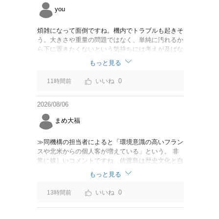
you
煩雑になって面倒ですね。機内でトラブルも起きそ
う。大きさや重量の問題ではなく、単純に汚れるか
ら下に置きたくないという気持ちには考えが及ばな
かったのでしょうかね。いっそ、荷物棚を撤去した
もっと見る
座席を作って、座席指定も荷物も含んだプランとす
べて無しで格安プランで分けてもらった方がシンプ
0
11時間前
ルで分かりやすいかも。どんどん料金が細分化され
て面倒です。
2026/08/06
まめ大福
≫同機構の担当者によると「環境意識の高いフラン
スや北米からの個人客が増えている」という。 非
常に嬉しいコメントですね。佐渡島は歴史文化と自
然が相まっての土地となっているので、個人的には
もっと見る
環境意識の低い人は来ないでほしいです。「金がと
れるんじゃないか」と勝手に穴掘ったりしそうな国
0
13時間前
の人は来ないでほしいですね。