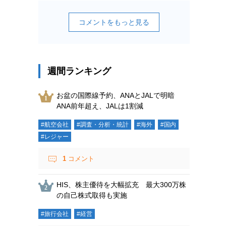
コメントをもっと見る
週間ランキング
お盆の国際線予約、ANAとJALで明暗
ANA前年超え、JALは1割減
#航空会社
#調査・分析・統計
#海外
#国内
#レジャー
1
コメント
HIS、株主優待を大幅拡充 最大300万株
の自己株式取得も実施
#旅行会社
#経営