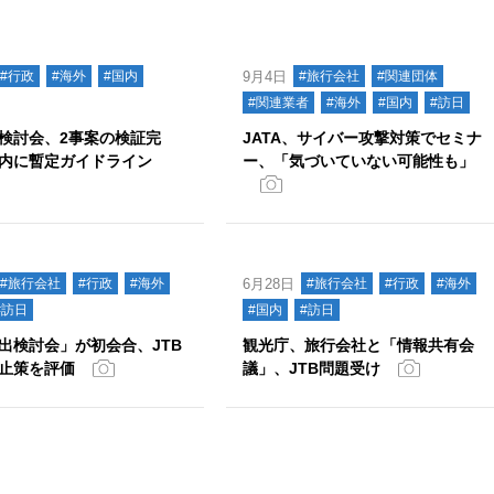
#行政
#海外
#国内
9月4日
#旅行会社
#関連団体
#関連業者
#海外
#国内
#訪日
検討会、2事案の検証完
JATA、サイバー攻撃対策でセミナ
内に暫定ガイドライン
ー、「気づいていない可能性も」
#旅行会社
#行政
#海外
6月28日
#旅行会社
#行政
#海外
#訪日
#国内
#訪日
出検討会」が初会合、JTB
観光庁、旅行会社と「情報共有会
止策を評価
議」、JTB問題受け