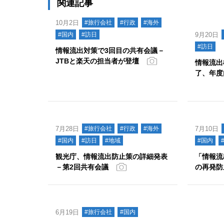
関連記事
10月2日
#旅行会社
#行政
#海外
#国内
#訪日
9月20日
#訪日
情報流出対策で3回目の共有会議－
JTBと楽天の担当者が登壇
情報流出
了、年度
7月28日
#旅行会社
#行政
#海外
7月10日
#国内
#訪日
#地域
#国内
観光庁、情報流出防止策の詳細発表
「情報流
－第2回共有会議
の再発防
6月19日
#旅行会社
#国内