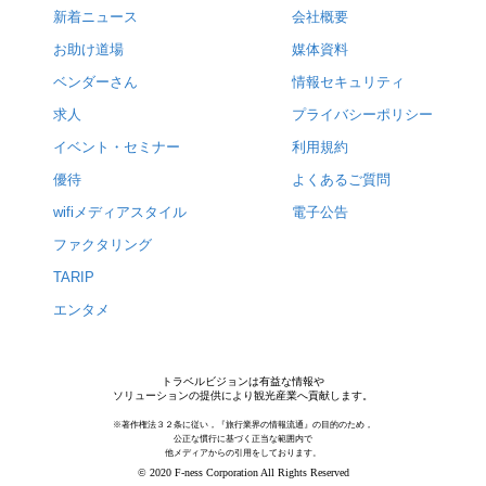
新着ニュース
会社概要
お助け道場
媒体資料
ベンダーさん
情報セキュリティ
求人
プライバシーポリシー
イベント・セミナー
利用規約
優待
よくあるご質問
wifiメディアスタイル
電子公告
ファクタリング
TARIP
エンタメ
トラベルビジョンは有益な情報や
ソリューションの提供により観光産業へ貢献します。
※著作権法３２条に従い，『旅行業界の情報流通』の目的のため，
公正な慣行に基づく正当な範囲内で
他メディアからの引用をしております。
© 2020 F-ness Corporation All Rights Reserved