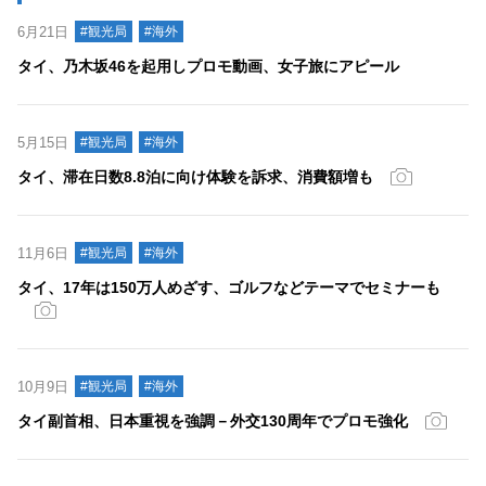
6月21日
#観光局
#海外
タイ、乃木坂46を起用しプロモ動画、女子旅にアピール
5月15日
#観光局
#海外
タイ、滞在日数8.8泊に向け体験を訴求、消費額増も
11月6日
#観光局
#海外
タイ、17年は150万人めざす、ゴルフなどテーマでセミナーも
10月9日
#観光局
#海外
タイ副首相、日本重視を強調－外交130周年でプロモ強化