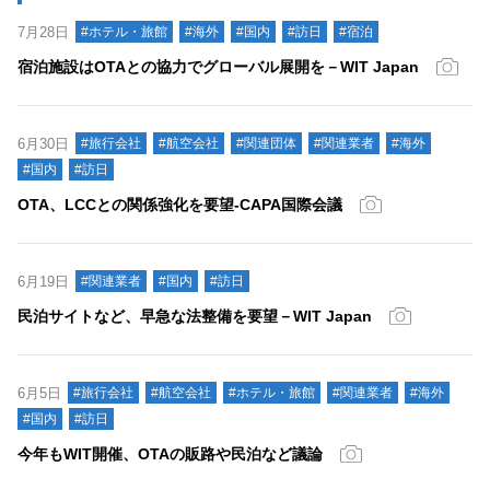
7月28日
#ホテル・旅館
#海外
#国内
#訪日
#宿泊
宿泊施設はOTAとの協力でグローバル展開を－WIT Japan
6月30日
#旅行会社
#航空会社
#関連団体
#関連業者
#海外
#国内
#訪日
OTA、LCCとの関係強化を要望‐CAPA国際会議
6月19日
#関連業者
#国内
#訪日
民泊サイトなど、早急な法整備を要望－WIT Japan
6月5日
#旅行会社
#航空会社
#ホテル・旅館
#関連業者
#海外
#国内
#訪日
今年もWIT開催、OTAの販路や民泊など議論