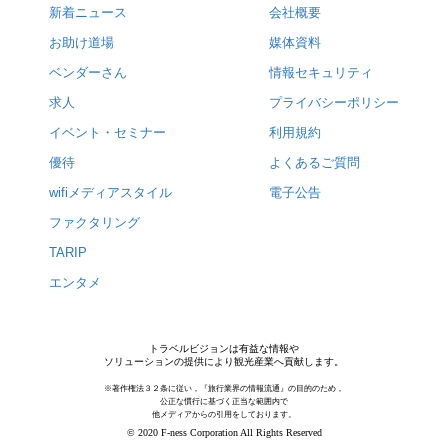
新着ニュース
会社概要
お助け道場
媒体資料
ベンダーさん
情報セキュリティ
求人
プライバシーポリシー
イベント・セミナー
利用規約
優待
よくあるご質問
wifiメディアスタイル
電子公告
ファクタリング
TARIP
エンタメ
トラベルビジョンは有益な情報や
ソリューションの提供により観光産業へ貢献します。
※著作権法３２条に従い，『旅行業界の情報流通』の目的のため，
公正な慣行に基づく正当な範囲内で
他メディアからの引用をしております。
© 2020 F-ness Corporation All Rights Reserved