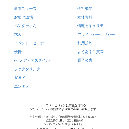
新着ニュース
会社概要
お助け道場
媒体資料
ベンダーさん
情報セキュリティ
求人
プライバシーポリシー
イベント・セミナー
利用規約
優待
よくあるご質問
wifiメディアスタイル
電子公告
ファクタリング
TARIP
エンタメ
トラベルビジョンは有益な情報や
ソリューションの提供により観光産業へ貢献します。
※著作権法３２条に従い，『旅行業界の情報流通』の目的のため，
公正な慣行に基づく正当な範囲内で
他メディアからの引用をしております。