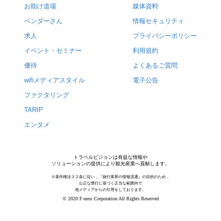
お助け道場
媒体資料
ベンダーさん
情報セキュリティ
求人
プライバシーポリシー
イベント・セミナー
利用規約
優待
よくあるご質問
wifiメディアスタイル
電子公告
ファクタリング
TARIP
エンタメ
トラベルビジョンは有益な情報や
ソリューションの提供により観光産業へ貢献します。
※著作権法３２条に従い，『旅行業界の情報流通』の目的のため，
公正な慣行に基づく正当な範囲内で
他メディアからの引用をしております。
© 2020 F-ness Corporation All Rights Reserved