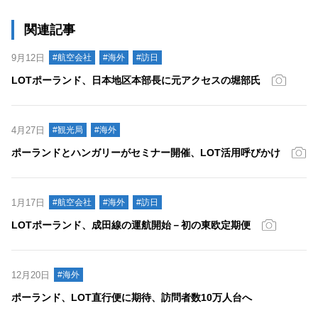
関連記事
9月12日
#航空会社
#海外
#訪日
LOTポーランド、日本地区本部長に元アクセスの堀部氏
4月27日
#観光局
#海外
ポーランドとハンガリーがセミナー開催、LOT活用呼びかけ
1月17日
#航空会社
#海外
#訪日
LOTポーランド、成田線の運航開始－初の東欧定期便
12月20日
#海外
ポーランド、LOT直行便に期待、訪問者数10万人台へ