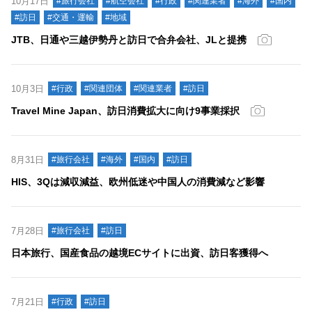
10月17日
#旅行会社
#航空会社
#行政
#関連業者
#海外
#国内
#訪日
#交通・運輸
#地域
JTB、日通や三越伊勢丹と訪日で合弁会社、JLと提携
10月3日
#行政
#関連団体
#関連業者
#訪日
Travel Mine Japan、訪日消費拡大に向け9事業採択
8月31日
#旅行会社
#海外
#国内
#訪日
HIS、3Qは減収減益、欧州低迷や中国人の消費減など影響
7月28日
#旅行会社
#訪日
日本旅行、国産食品の越境ECサイトに出資、訪日客獲得へ
7月21日
#行政
#訪日