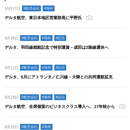
10月17日
#航空会社
#海外
デルタ航空、東日本地区営業部長に平野氏
9月26日
#航空会社
#海外
#訪日
デルタ、羽田線就航記念で特別運賃－成田は2路線運休へ
9月11日
#航空会社
#海外
#訪日
デルタ、6月にアトランタ／仁川線－大韓との共同運航拡充
8月23日
#航空会社
#海外
#訪日
デルタ航空、全席個室のビジネスクラス導入へ、17年秋から
8月22日
#航空会社
#海外