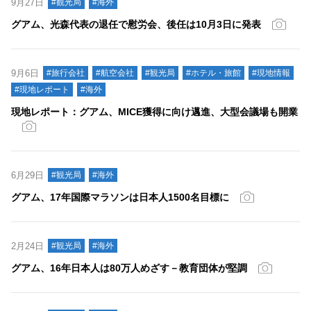
9月27日
#観光局
#海外
グアム、光森代表の退任で慰労会、後任は10月3日に発表
9月6日
#旅行会社
#航空会社
#観光局
#ホテル・旅館
#現地情報
#現地レポート
#海外
現地レポート：グアム、MICE獲得に向け邁進、大型会議場も開業
6月29日
#観光局
#海外
グアム、17年国際マラソンは日本人1500名目標に
2月24日
#観光局
#海外
グアム、16年日本人は80万人めざす－教育団体が堅調