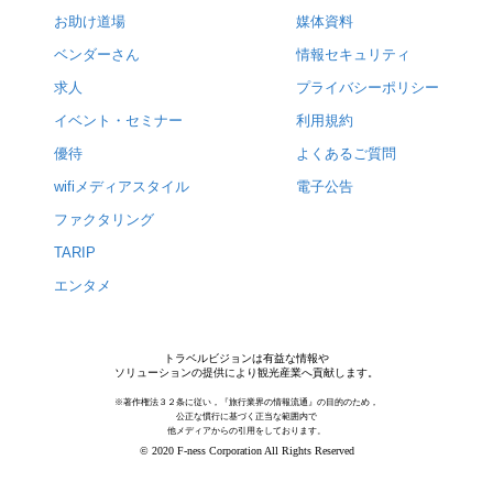
お助け道場
媒体資料
ベンダーさん
情報セキュリティ
求人
プライバシーポリシー
イベント・セミナー
利用規約
優待
よくあるご質問
wifiメディアスタイル
電子公告
ファクタリング
TARIP
エンタメ
トラベルビジョンは有益な情報や
ソリューションの提供により観光産業へ貢献します。
※著作権法３２条に従い，『旅行業界の情報流通』の目的のため，
公正な慣行に基づく正当な範囲内で
他メディアからの引用をしております。
© 2020 F-ness Corporation All Rights Reserved