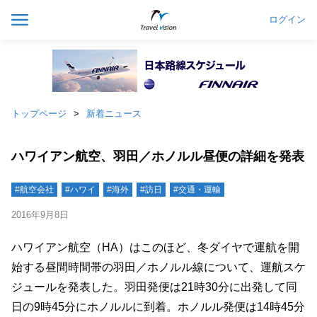
ログイン
トップページ
新着ニュース
ハワイアン航空、羽田／ホノルル昼便の詳細を発表
#航空会社
#ハワイ
#海外
#訪日
#交通・運輸
2016年9月8日
ハワイアン航空（HA）はこのほど、冬ダイヤで運航を開
始する昼間時間帯の羽田／ホノルル線について、運航スケ
ジュールを発表した。羽田発便は21時30分に出発して同
日の9時45分にホノルルに到着。ホノルル発便は14時45分