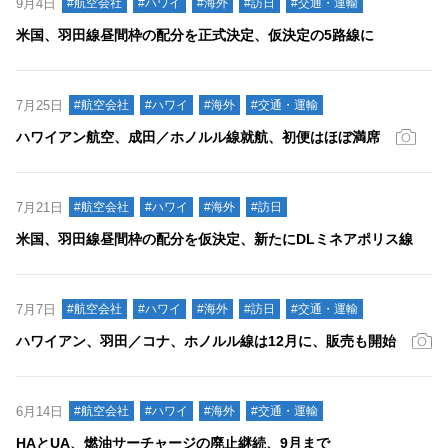
9月4日
#航空会社
#ハワイ
#海外
#訪日
#交通・運輸
米国、羽田線昼間枠の配分を正式決定、仮決定の5路線に
7月25日
#航空会社
#ハワイ
#海外
#交通・運輸
ハワイアン航空、成田／ホノルル線就航、初便はほぼ満席
7月21日
#航空会社
#ハワイ
#海外
#訪日
米国、羽田線昼間枠の配分を仮決定、新たにDLミネアポリス線
7月7日
#航空会社
#ハワイ
#海外
#訪日
#交通・運輸
ハワイアン、羽田／コナ、ホノルル線は12月に、販売も開始
6月14日
#航空会社
#ハワイ
#海外
#交通・運輸
HAとUA、燃油サーチャージの廃止継続、9月まで