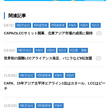
関連記事
6月7日
#航空会社
#関連団体
#関連業者
#海外
#国内
#訪日
CAPAのLCCサミット開幕、北東アジア市場の成長に期待
5月16日
#航空会社
#海外
#国内
#訪日
#交通・運輸
世界初の国際LCCアライアンス発足、バニラなど8社加盟
11月25日
#航空会社
#関連業者
#海外
#国内
CAPA、15年アジア太平洋エアライン1位はカタール、LCCはピー
チ
12月22日
#航空会社
#関連団体
#海外