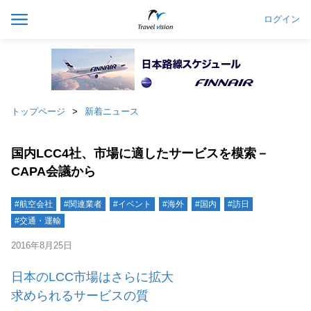
ログイン
トップページ
新着ニュース
国内LCC4社、市場に適したサービスを模索－
CAPA会議から
#航空会社
#関連業者
#イベント
#海外
#国内
#訪日
#交通・運輸
2016年8月25日
日本のLCC市場はさらに拡大
求められるサービスの質