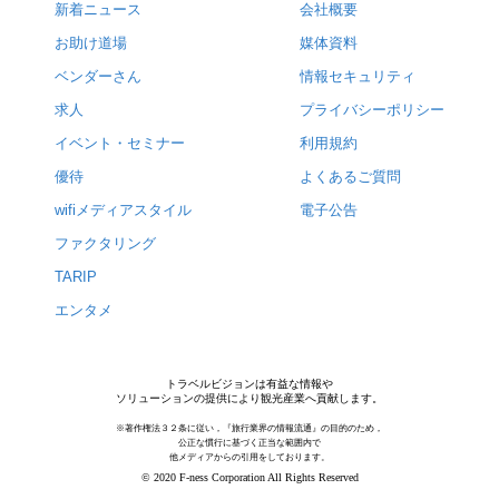
新着ニュース
会社概要
お助け道場
媒体資料
ベンダーさん
情報セキュリティ
求人
プライバシーポリシー
イベント・セミナー
利用規約
優待
よくあるご質問
wifiメディアスタイル
電子公告
ファクタリング
TARIP
エンタメ
トラベルビジョンは有益な情報や
ソリューションの提供により観光産業へ貢献します。
※著作権法３２条に従い，『旅行業界の情報流通』の目的のため，
公正な慣行に基づく正当な範囲内で
他メディアからの引用をしております。
© 2020 F-ness Corporation All Rights Reserved