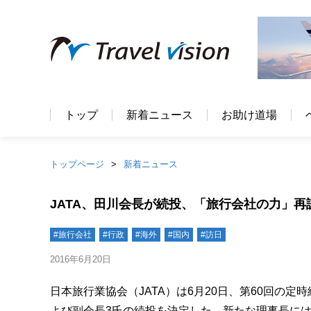
トップ
新着ニュース
お助け道場
トップページ
新着ニュース
JATA、田川会長が続投、「旅行会社の力」再
#旅行会社
#行政
#海外
#国内
#訪日
2016年6月20日
日本旅行業協会（JATA）は6月20日、第60回の
よび副会長3氏の続投を決定した。新たな理事長に