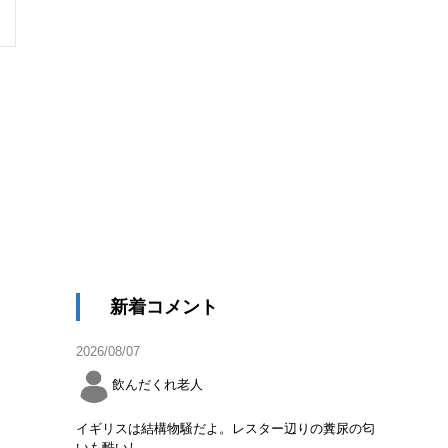
新着コメント
2026/08/07
飲んだくれ老人
イギリスは結構物騒だよ。レスター辺りの糞尿の匂
いも酷いし。