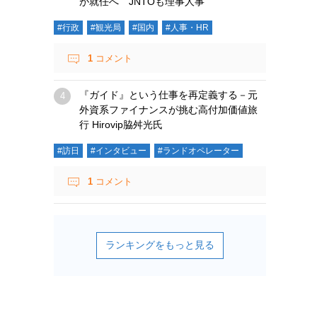
が就任へ JNTOも理事人事
#行政
#観光局
#国内
#人事・HR
1
コメント
『ガイド』という仕事を再定義する－元
外資系ファイナンスが挑む高付加価値旅
行 Hirovip脇舛光氏
#訪日
#インタビュー
#ランドオペレーター
1
コメント