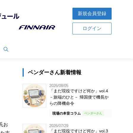
新規会員登録
ログイン
ベンダーさん新着情報
2026/08/05
「まだ現役ですけど何か」vol.4
－旅端のひと－ 帰国便で機長か
らの降機命令
現場の本音コラム
氏お
2026/07/29
「まだ現役ですけど何か」vol.3
した志