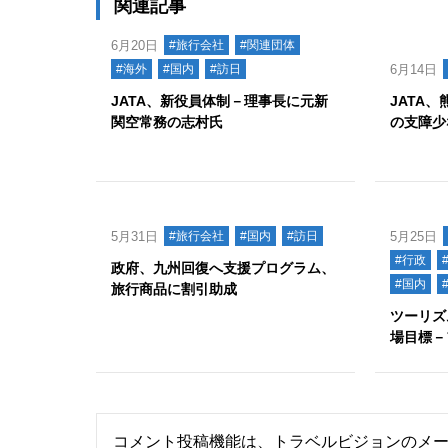
関連記事
6月20日
#旅行会社
#関連団体
#海外
#国内
#訪日
6月14日
JATA、新役員体制－理事長に元新
JATA
関空常務の志村氏
の支障少
5月31日
#旅行会社
#国内
#訪日
5月25日
#行政
政府、九州回復へ支援プログラム、
#国内
旅行商品に割引助成
ツーリズム
場目標－
コメント投稿機能は、トラベルビジョンのメ