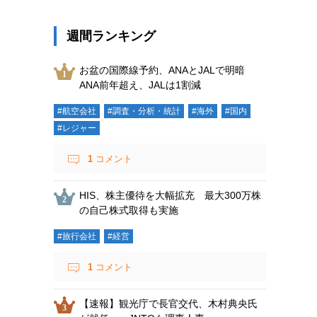
週間ランキング
お盆の国際線予約、ANAとJALで明暗
ANA前年超え、JALは1割減
#航空会社
#調査・分析・統計
#海外
#国内
#レジャー
1
コメント
HIS、株主優待を大幅拡充 最大300万株
の自己株式取得も実施
#旅行会社
#経営
1
コメント
【速報】観光庁で長官交代、木村典央氏