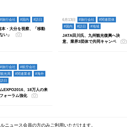
#旅行会社
#国内
#訪日
6月13日
#旅行会社
#関連団体
#国内
#訪日
#地域
、熊本・大分を視察、「移動
ない」
JATA田川氏、九州観光復興へ決
意、業界3団体で共同キャンペ
#旅行会社
#航空会社
#観光局
#関連業者
#海外
#訪日
EXPO2016、18万人の来
フォーラム強化
ールニュース会員の方のみご利用いただけます。