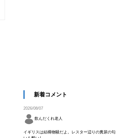
新着コメント
2026/08/07
飲んだくれ老人
イギリスは結構物騒だよ。レスター辺りの糞尿の匂
いも酷いし。