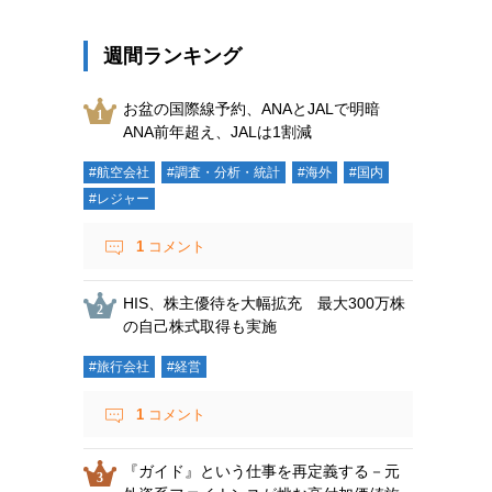
週間ランキング
お盆の国際線予約、ANAとJALで明暗
ANA前年超え、JALは1割減
#航空会社
#調査・分析・統計
#海外
#国内
#レジャー
1
コメント
HIS、株主優待を大幅拡充 最大300万株
の自己株式取得も実施
#旅行会社
#経営
1
コメント
『ガイド』という仕事を再定義する－元