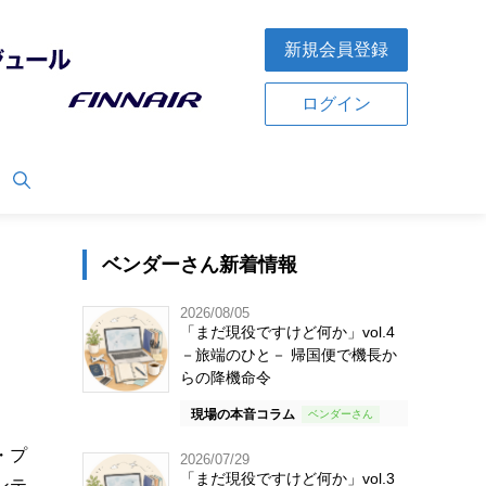
新規会員登録
ログイン
ベンダーさん新着情報
2026/08/05
「まだ現役ですけど何か」vol.4
－旅端のひと－ 帰国便で機長か
らの降機命令
現場の本音コラム
・プ
2026/07/29
「まだ現役ですけど何か」vol.3
ンテ