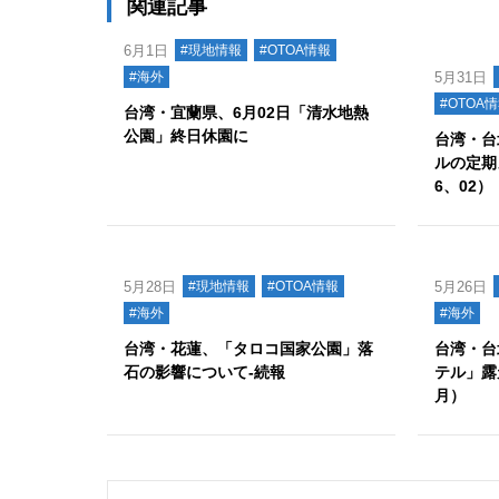
関連記事
6月1日
#現地情報
#OTOA情報
#海外
5月31日
#OTOA
台湾・宜蘭県、6月02日「清水地熱
公園」終日休園に
台湾・台
ルの定期
6、02）
5月28日
#現地情報
#OTOA情報
5月26日
#海外
#海外
台湾・花蓮、「タロコ国家公園」落
台湾・台
石の影響について‐続報
テル」露
月）