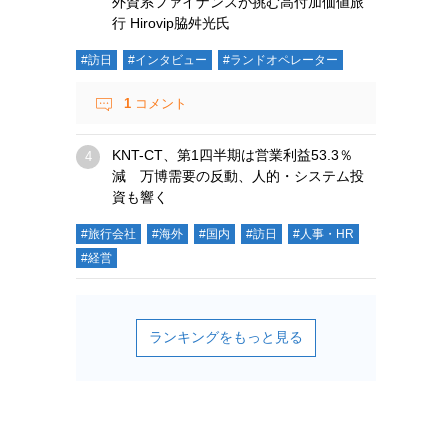
外資系ファイナンスが挑む高付加価値旅
行 Hirovip脇舛光氏
#訪日
#インタビュー
#ランドオペレーター
1
コメント
KNT-CT、第1四半期は営業利益53.3％
減 万博需要の反動、人的・システム投
資も響く
#旅行会社
#海外
#国内
#訪日
#人事・HR
#経営