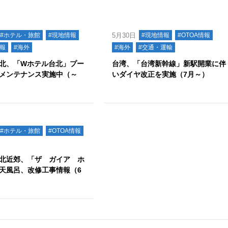
#ホテル・旅館
#現地情報
5月30日
#現地情報
#OTOA情報
情報
#海外
#海外
#交通・運輸
北、「Wホテル台北」プー
台湾、「台湾新幹線」新駅開業に伴
メンテナンス実施中（～
いダイヤ改正を実施（7月～）
#ホテル・旅館
#OTOA情報
北近郊、「ザ ガイア ホ
天風呂、改修工事情報（6