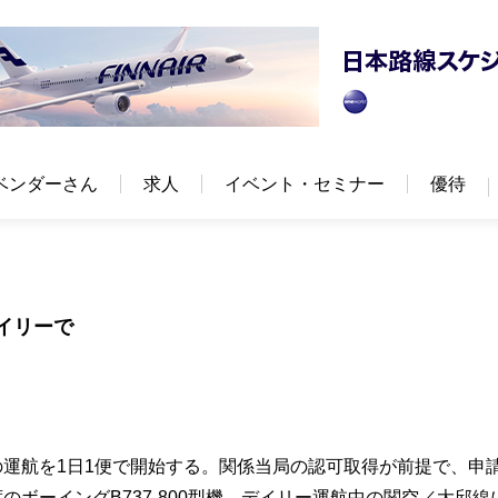
ベンダーさん
求人
イベント・セミナー
優待
イリーで
の運航を1日1便で開始する。関係当局の認可取得が前提で、申
のボーイングB737-800型機。デイリー運航中の関空／大邱線