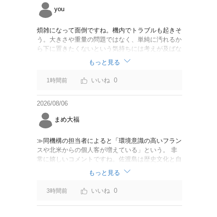
you
煩雑になって面倒ですね。機内でトラブルも起きそ
う。大きさや重量の問題ではなく、単純に汚れるか
ら下に置きたくないという気持ちには考えが及ばな
かったのでしょうかね。いっそ、荷物棚を撤去した
もっと見る
座席を作って、座席指定も荷物も含んだプランとす
べて無しで格安プランで分けてもらった方がシンプ
0
1時間前
ルで分かりやすいかも。どんどん料金が細分化され
て面倒です。
2026/08/06
まめ大福
≫同機構の担当者によると「環境意識の高いフラン
スや北米からの個人客が増えている」という。 非
常に嬉しいコメントですね。佐渡島は歴史文化と自
然が相まっての土地となっているので、個人的には
もっと見る
環境意識の低い人は来ないでほしいです。「金がと
れるんじゃないか」と勝手に穴掘ったりしそうな国
0
3時間前
の人は来ないでほしいですね。