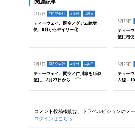
関連記事
4月7日
#航空会社
#海外
#訪日
3月16日
ティーウェイ、関空／グアム線増
便、9月からデイリー化
ティーウ
便に増便
2月1日
#航空会社
#海外
#訪日
8月25日
ティーウェイ、関空／仁川線を1日2
ティーウ
便に、3月27日から
ム線－1
コメント投稿機能は、トラベルビジョンのメ
ログインはこちら