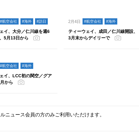
#航空会社
#海外
#訪日
2月4日
#航空会社
#海外
ェイ、大分／仁川線を週6
ティーウェイ、成田／仁川線開設、
、5月13日から
3月末からデイリーで
#航空会社
#海外
ェイ、LCC初の関空／グア
0月から
ールニュース会員の方のみご利用いただけます。