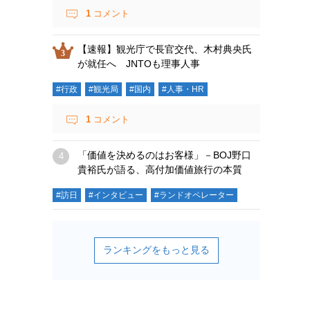
1
コメント
【速報】観光庁で長官交代、木村典央氏
が就任へ JNTOも理事人事
#行政
#観光局
#国内
#人事・HR
1
コメント
「価値を決めるのはお客様」－BOJ野口
貴裕氏が語る、高付加価値旅行の本質
#訪日
#インタビュー
#ランドオペレーター