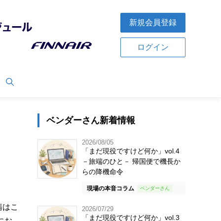
新規会員登録
ログイン
ベンダーさん新着情報
2026/08/05
「まだ現役ですけど何か」vol.4
－旅端のひと－ 帰国便で機長か
らの降機命令
現場の本音コラム
請はこ
2026/07/29
「まだ現役ですけど何か」vol.3
にお