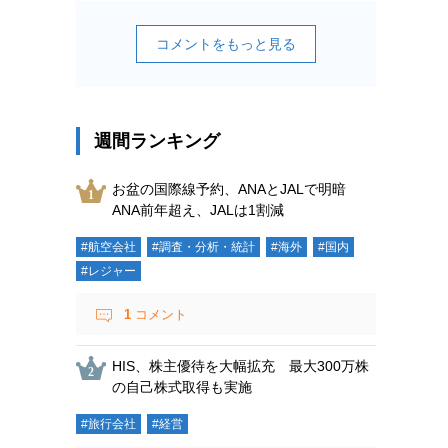
コメントをもっと見る
週間ランキング
お盆の国際線予約、ANAとJALで明暗
ANA前年超え、JALは1割減
#航空会社
#調査・分析・統計
#海外
#国内
#レジャー
1
コメント
HIS、株主優待を大幅拡充 最大300万株
の自己株式取得も実施
#旅行会社
#経営