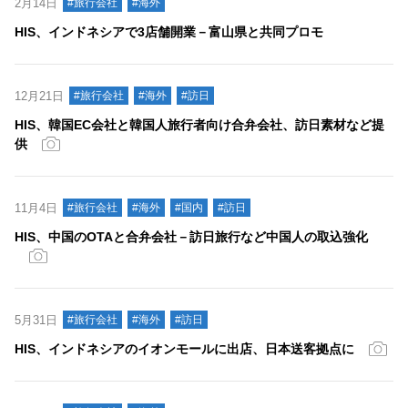
2月14日
#旅行会社
#海外
HIS、インドネシアで3店舗開業－富山県と共同プロモ
12月21日
#旅行会社
#海外
#訪日
HIS、韓国EC会社と韓国人旅行者向け合弁会社、訪日素材など提
供
11月4日
#旅行会社
#海外
#国内
#訪日
HIS、中国のOTAと合弁会社－訪日旅行など中国人の取込強化
5月31日
#旅行会社
#海外
#訪日
HIS、インドネシアのイオンモールに出店、日本送客拠点に