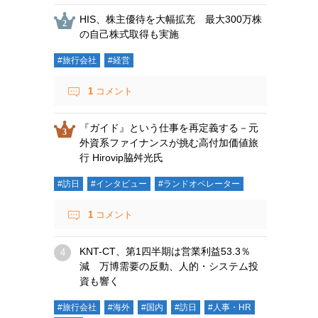
HIS、株主優待を大幅拡充 最大300万株
の自己株式取得も実施
#旅行会社
#経営
1
コメント
『ガイド』という仕事を再定義する－元
外資系ファイナンスが挑む高付加価値旅
行 Hirovip脇舛光氏
#訪日
#インタビュー
#ランドオペレーター
1
コメント
KNT-CT、第1四半期は営業利益53.3％
減 万博需要の反動、人的・システム投
資も響く
#旅行会社
#海外
#国内
#訪日
#人事・HR