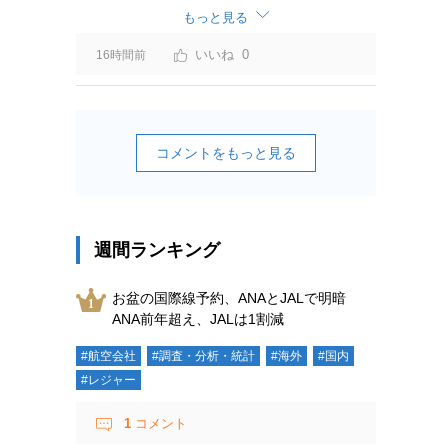
ーチャージ＝利益」と判断されますよ。
もっと見る
0
16時間前
コメントをもっと見る
週間ランキング
お盆の国際線予約、ANAとJALで明暗
ANA前年超え、JALは1割減
#航空会社
#調査・分析・統計
#海外
#国内
#レジャー
1
コメント