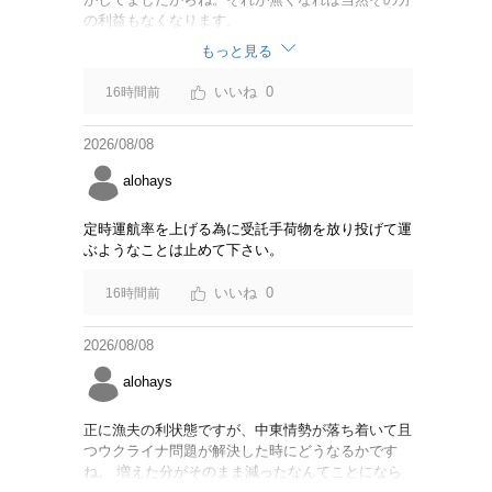
の利益もなくなります。
もっと見る
0
16時間前
2026/08/08
alohays
定時運航率を上げる為に受託手荷物を放り投げて運
ぶようなことは止めて下さい。
0
16時間前
2026/08/08
alohays
正に漁夫の利状態ですが、中東情勢が落ち着いて且
つウクライナ問題が解決した時にどうなるかです
ね。 増えた分がそのまま減ったなんてことになら