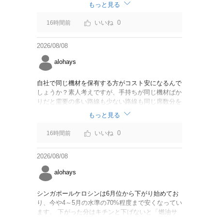
なければいいですが。
もっと見る
0
16時間前
2026/08/08
alohays
自社で同じ機材を保有する方がコスト安になるんで
しょうか？素人考えですが、手持ちが同じ機材ばか
りだと需要の多い路線も少ない路線も同じ席数分を
供給することになるので、需要が多い路線には大型
もっと見る
機材を当て、少ない路線には小型機材を当てるな
ど、席数を調整するにはリース契約の方が対応しや
0
16時間前
すいと思いました。
2026/08/08
alohays
シンガポールケロシンは6月位から下がり始めてお
り、今や4～5月の水準の70%程度まで安くなってい
ます。 下がった分はキチンと下げないと「燃油サ