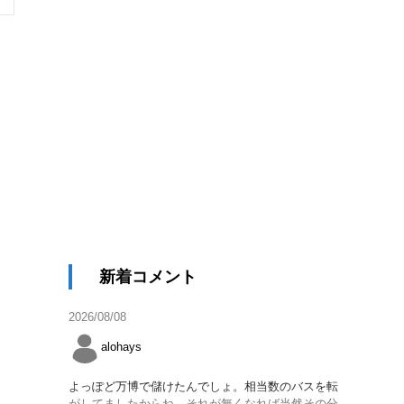
新着コメント
2026/08/08
alohays
よっぽど万博で儲けたんでしょ。相当数のバスを転
がしてましたからね。それが無くなれば当然その分