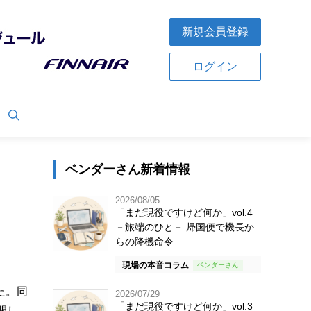
新規会員登録
ログイン
ベンダーさん新着情報
2026/08/05
「まだ現役ですけど何か」vol.4
－旅端のひと－ 帰国便で機長か
らの降機命令
現場の本音コラム
た。同
2026/07/29
「まだ現役ですけど何か」vol.3
開し