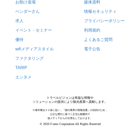
お助け道場
媒体資料
ベンダーさん
情報セキュリティ
求人
プライバシーポリシー
イベント・セミナー
利用規約
優待
よくあるご質問
wifiメディアスタイル
電子公告
ファクタリング
TARIP
エンタメ
トラベルビジョンは有益な情報や
ソリューションの提供により観光産業へ貢献します。
※著作権法３２条に従い，『旅行業界の情報流通』の目的のため，
公正な慣行に基づく正当な範囲内で
他メディアからの引用をしております。
© 2020 F-ness Corporation All Rights Reserved