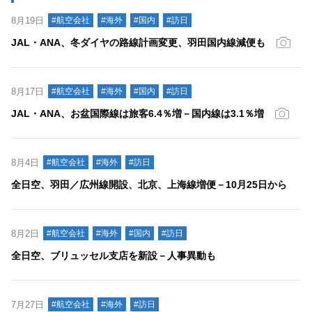
8月19日
#航空会社
#海外
#国内
#訪日
JAL・ANA、冬ダイヤの路線計画変更、羽田国内線減便も
8月17日
#航空会社
#海外
#国内
#訪日
JAL・ANA、お盆国際線は旅客6.4％増－国内線は3.1％増
8月4日
#航空会社
#海外
#訪日
全日空、羽田／広州線開設、北京、上海線増便－10月25日から
8月2日
#航空会社
#海外
#国内
#訪日
全日空、ブリュッセル支店を新設－人事異動も
7月27日
#航空会社
#海外
#訪日