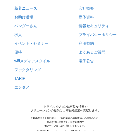
新着ニュース
会社概要
お助け道場
媒体資料
ベンダーさん
情報セキュリティ
求人
プライバシーポリシー
イベント・セミナー
利用規約
優待
よくあるご質問
wifiメディアスタイル
電子公告
ファクタリング
TARIP
エンタメ
トラベルビジョンは有益な情報や
ソリューションの提供により観光産業へ貢献します。
※著作権法３２条に従い，『旅行業界の情報流通』の目的のため，
公正な慣行に基づく正当な範囲内で
他メディアからの引用をしております。