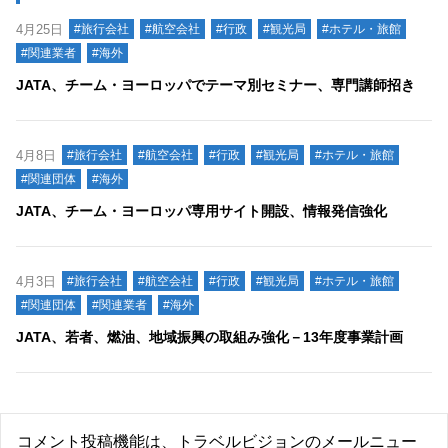
4月25日
#旅行会社
#航空会社
#行政
#観光局
#ホテル・旅館
#関連業者
#海外
JATA、チーム・ヨーロッパでテーマ別セミナー、専門講師招き
4月8日
#旅行会社
#航空会社
#行政
#観光局
#ホテル・旅館
#関連団体
#海外
JATA、チーム・ヨーロッパ専用サイト開設、情報発信強化
4月3日
#旅行会社
#航空会社
#行政
#観光局
#ホテル・旅館
#関連団体
#関連業者
#海外
JATA、若者、燃油、地域振興の取組み強化－13年度事業計画
コメント投稿機能は、トラベルビジョンのメールニュー