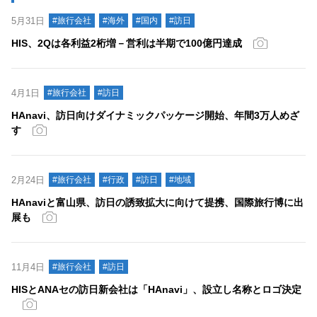
5月31日
#旅行会社
#海外
#国内
#訪日
HIS、2Qは各利益2桁増－営利は半期で100億円達成
4月1日
#旅行会社
#訪日
HAnavi、訪日向けダイナミックパッケージ開始、年間3万人めざ
す
2月24日
#旅行会社
#行政
#訪日
#地域
HAnaviと富山県、訪日の誘致拡大に向けて提携、国際旅行博に出
展も
11月4日
#旅行会社
#訪日
HISとANAセの訪日新会社は「HAnavi」、設立し名称とロゴ決定