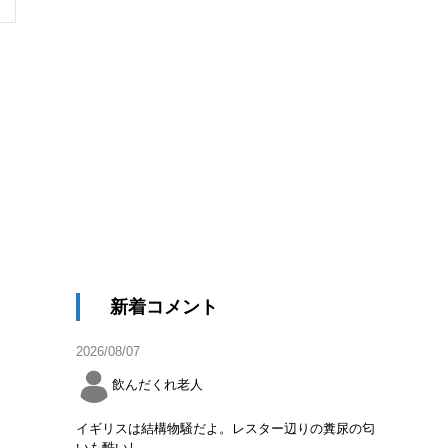
新着コメント
2026/08/07
飲んだくれ老人
イギリスは結構物騒だよ。レスター辺りの糞尿の匂
いも酷いし。