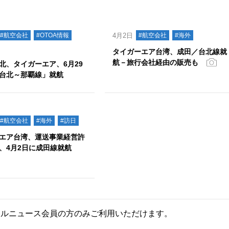
#航空会社
#OTOA情報
4月2日
#航空会社
#海外
タイガーエア台湾、成田／台北線就
航－旅行会社経由の販売も
北、タイガーエア、6月29
台北～那覇線」就航
#航空会社
#海外
#訪日
エア台湾、運送事業経営許
、4月2日に成田線就航
ールニュース会員の方のみご利用いただけます。