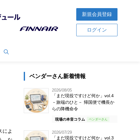
新規会員登録
ログイン
ベンダーさん新着情報
2026/08/05
「まだ現役ですけど何か」vol.4
－旅端のひと－ 帰国便で機長か
らの降機命令
現場の本音コラム
スによ
2026/07/29
「まだ現役ですけど何か」vol.3
う。な