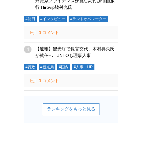
外資系ファイナンスが挑む高付加価値旅
行 Hirovip脇舛光氏
#訪日
#インタビュー
#ランドオペレーター
1
コメント
【速報】観光庁で長官交代、木村典央氏
が就任へ JNTOも理事人事
#行政
#観光局
#国内
#人事・HR
1
コメント