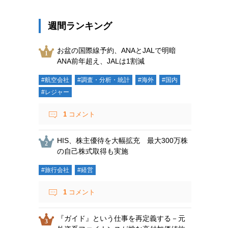
週間ランキング
お盆の国際線予約、ANAとJALで明暗
ANA前年超え、JALは1割減
#航空会社
#調査・分析・統計
#海外
#国内
#レジャー
1
コメント
HIS、株主優待を大幅拡充 最大300万株
の自己株式取得も実施
#旅行会社
#経営
1
コメント
『ガイド』という仕事を再定義する－元