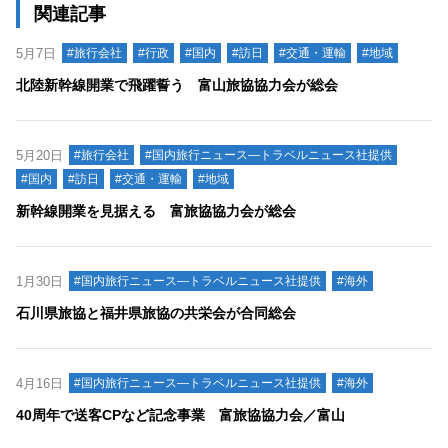
関連記事
5月7日
#旅行会社
#行政
#国内
#訪日
#交通・運輸
#地域
北陸新幹線開業で飛躍誓う 富山旅協協力会が総会
5月20日
#旅行会社
#国内旅行ニュース―トラベルニュース社提供
#国内
#訪日
#交通・運輸
#地域
新幹線開業を見据える 富旅協協力会が総会
1月30日
#国内旅行ニュース―トラベルニュース社提供
#海外
石川県旅協と福井県旅協の共栄会が合同総会
4月16日
#国内旅行ニュース―トラベルニュース社提供
#海外
40周年で送客CPなど記念事業 富旅協協力会／富山