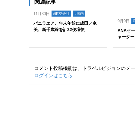
関連記事
11月30日
#航空会社
#国内
9月9日
バニラエア、年末年始に成田／奄
美、新千歳線を計22便増便
ANAセ
ャーター
コメント投稿機能は、トラベルビジョンのメ
ログインはこちら