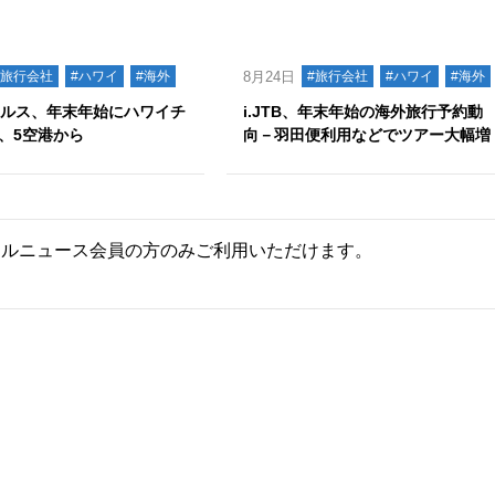
#旅行会社
#ハワイ
#海外
8月24日
#旅行会社
#ハワイ
#海外
ールス、年末年始にハワイチ
i.JTB、年末年始の海外旅行予約動
、5空港から
向－羽田便利用などでツアー大幅増
ールニュース会員の方のみご利用いただけます。