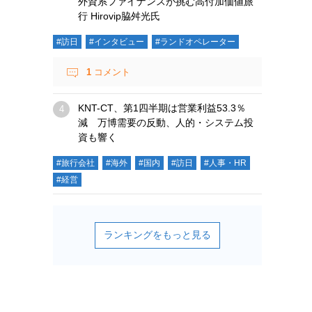
外資系ファイナンスが挑む高付加価値旅
行 Hirovip脇舛光氏
#訪日
#インタビュー
#ランドオペレーター
1
コメント
KNT-CT、第1四半期は営業利益53.3％
減 万博需要の反動、人的・システム投
資も響く
#旅行会社
#海外
#国内
#訪日
#人事・HR
#経営