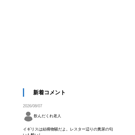
新着コメント
2026/08/07
飲んだくれ老人
イギリスは結構物騒だよ。レスター辺りの糞尿の匂
いも酷いし。