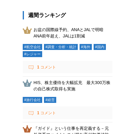
週間ランキング
お盆の国際線予約、ANAとJALで明暗
ANA前年超え、JALは1割減
#航空会社
#調査・分析・統計
#海外
#国内
#レジャー
1
コメント
HIS、株主優待を大幅拡充 最大300万株
の自己株式取得も実施
#旅行会社
#経営
1
コメント
『ガイド』という仕事を再定義する－元