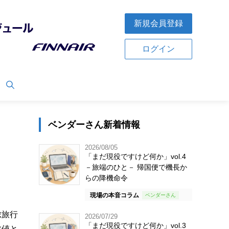
新規会員登録
ログイン
ベンダーさん新着情報
2026/08/05
「まだ現役ですけど何か」vol.4
－旅端のひと－ 帰国便で機長か
らの降機命令
現場の本音コラム
総旅行
2026/07/29
「まだ現役ですけど何か」vol.3
数値と