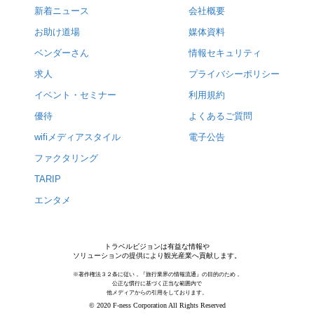
新着ニュース
会社概要
お助け道場
媒体資料
ベンダーさん
情報セキュリティ
求人
プライバシーポリシー
イベント・セミナー
利用規約
優待
よくあるご質問
wifiメディアスタイル
電子公告
ファクタリング
TARIP
エンタメ
トラベルビジョンは有益な情報や
ソリューションの提供により観光産業へ貢献します。
※著作権法３２条に従い，『旅行業界の情報流通』の目的のため，
公正な慣行に基づく正当な範囲内で
他メディアからの引用をしております。
© 2020 F-ness Corporation All Rights Reserved