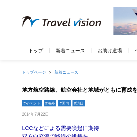
トップ
新着ニュース
お助け道場
トップページ
新着ニュース
地方航空路線、航空会社と地域がともに育成
#イベント
#海外
#国内
#訪日
2014年7月22日
LCCなどによる需要喚起に期待
双方向交流で路線の維持を