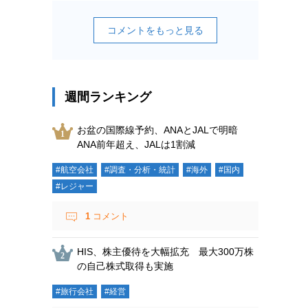
コメントをもっと見る
週間ランキング
お盆の国際線予約、ANAとJALで明暗
ANA前年超え、JALは1割減
#航空会社
#調査・分析・統計
#海外
#国内
#レジャー
1
コメント
HIS、株主優待を大幅拡充 最大300万株
の自己株式取得も実施
#旅行会社
#経営