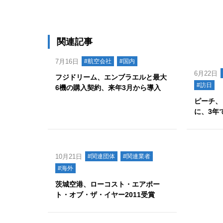
関連記事
7月16日
#航空会社
#国内
6月22日
フジドリーム、エンブラエルと最大
#訪日
6機の購入契約、来年3月から導入
ピーチ、
に、3年
10月21日
#関連団体
#関連業者
#海外
茨城空港、ローコスト・エアポー
ト・オブ・ザ・イヤー2011受賞