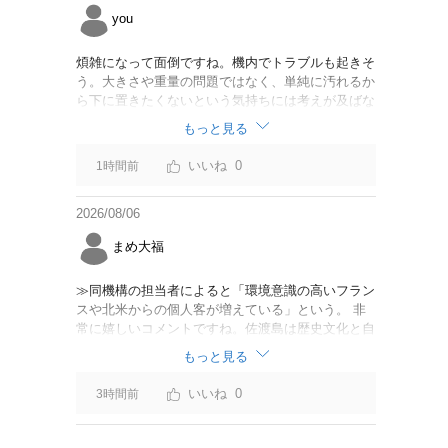
you
煩雑になって面倒ですね。機内でトラブルも起きそ
う。大きさや重量の問題ではなく、単純に汚れるか
ら下に置きたくないという気持ちには考えが及ばな
かったのでしょうかね。いっそ、荷物棚を撤去した
もっと見る
座席を作って、座席指定も荷物も含んだプランとす
べて無しで格安プランで分けてもらった方がシンプ
0
1時間前
ルで分かりやすいかも。どんどん料金が細分化され
て面倒です。
2026/08/06
まめ大福
≫同機構の担当者によると「環境意識の高いフラン
スや北米からの個人客が増えている」という。 非
常に嬉しいコメントですね。佐渡島は歴史文化と自
然が相まっての土地となっているので、個人的には
もっと見る
環境意識の低い人は来ないでほしいです。「金がと
れるんじゃないか」と勝手に穴掘ったりしそうな国
0
3時間前
の人は来ないでほしいですね。