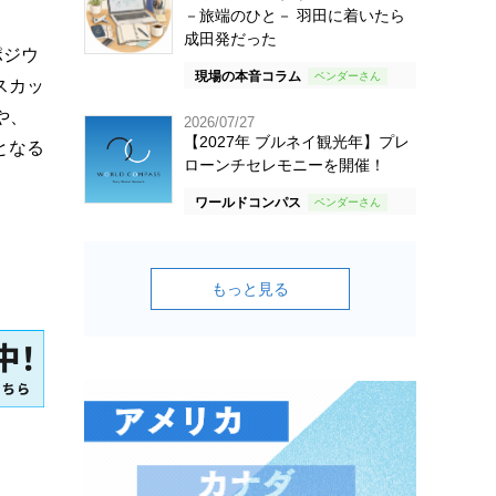
－旅端のひと－ 羽田に着いたら
成田発だった
ポジウ
現場の本音コラム
スカッ
や、
2026/07/27
【2027年 ブルネイ観光年】プレ
となる
ローンチセレモニーを開催！
ワールドコンパス
もっと見る