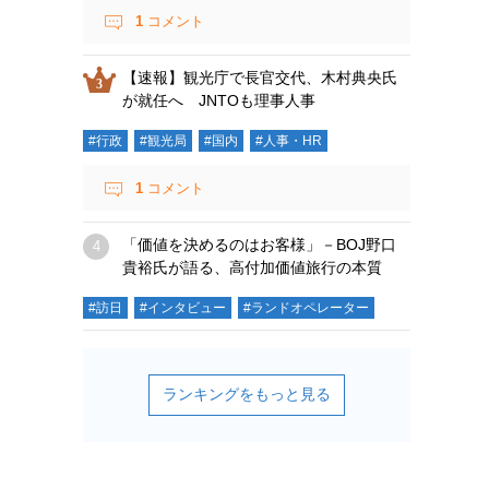
1
コメント
【速報】観光庁で長官交代、木村典央氏
が就任へ JNTOも理事人事
#行政
#観光局
#国内
#人事・HR
1
コメント
「価値を決めるのはお客様」－BOJ野口
貴裕氏が語る、高付加価値旅行の本質
#訪日
#インタビュー
#ランドオペレーター