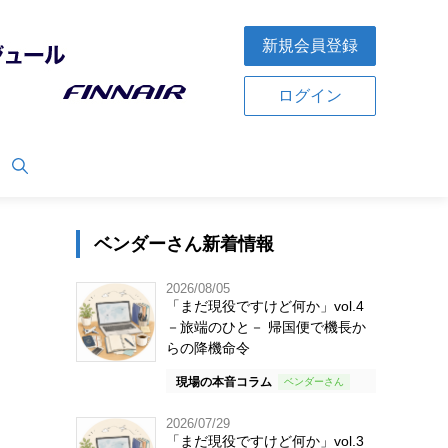
新規会員登録
ログイン
ベンダーさん新着情報
2026/08/05
「まだ現役ですけど何か」vol.4
－旅端のひと－ 帰国便で機長か
らの降機命令
現場の本音コラム
2026/07/29
「まだ現役ですけど何か」vol.3