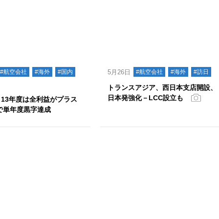
#航空会社
#海外
#国内
5月26日
#航空会社
#海外
#訪日
トランスアジア、西日本支店開設、
日本発強化－LCC設立も
 13年度は全利益がプラス
で単年度黒字達成