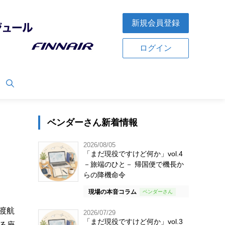
新規会員登録
ログイン
ベンダーさん新着情報
2026/08/05
「まだ現役ですけど何か」vol.4
－旅端のひと－ 帰国便で機長か
らの降機命令
現場の本音コラム
の渡航
2026/07/29
「まだ現役ですけど何か」vol.3
る座