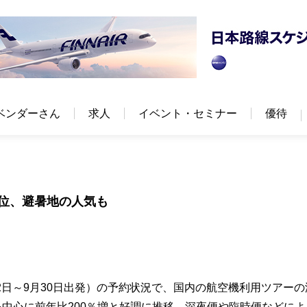
ベンダーさん
求人
イベント・セミナー
優待
上位、避暑地の人気も
12日～9月30日出発）の予約状況で、国内の航空機利用ツアー
を中心に前年比200％増と好調に推移。深夜便や臨時便などによ