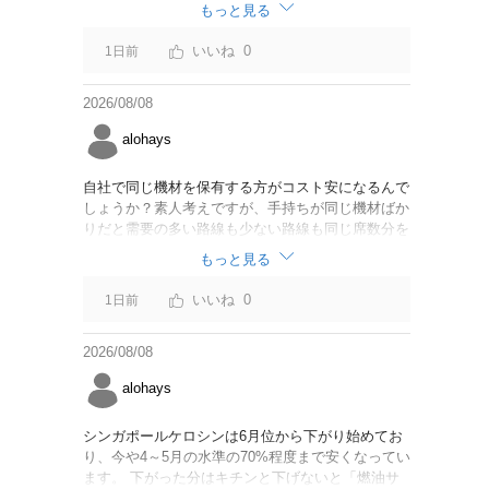
なければいいですが。
もっと見る
0
1日前
2026/08/08
alohays
自社で同じ機材を保有する方がコスト安になるんで
しょうか？素人考えですが、手持ちが同じ機材ばか
りだと需要の多い路線も少ない路線も同じ席数分を
供給することになるので、需要が多い路線には大型
もっと見る
機材を当て、少ない路線には小型機材を当てるな
ど、席数を調整するにはリース契約の方が対応しや
0
1日前
すいと思いました。
2026/08/08
alohays
シンガポールケロシンは6月位から下がり始めてお
り、今や4～5月の水準の70%程度まで安くなってい
ます。 下がった分はキチンと下げないと「燃油サ