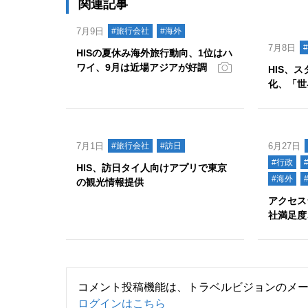
関連記事
7月9日
#旅行会社
#海外
7月8日
HISの夏休み海外旅行動向、1位はハ
ワイ、9月は近場アジアが好調
HIS、
化、「世
7月1日
#旅行会社
#訪日
6月27日
#行政
HIS、訪日タイ人向けアプリで東京
#海外
の観光情報提供
アクセス
社満足度
コメント投稿機能は、トラベルビジョンのメ
ログインはこちら