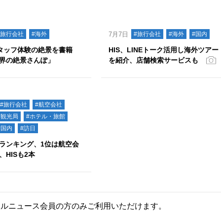
#旅行会社
#海外
7月7日
#旅行会社
#海外
#国内
スタッフ体験の絶景を書籍
HIS、LINEトーク活用し海外ツアー
界の絶景さんぽ」
を紹介、店舗検索サービスも
#旅行会社
#航空会社
#観光局
#ホテル・旅館
#国内
#訪日
ランキング、1位は航空会
、HISも2本
ールニュース会員の方のみご利用いただけます。