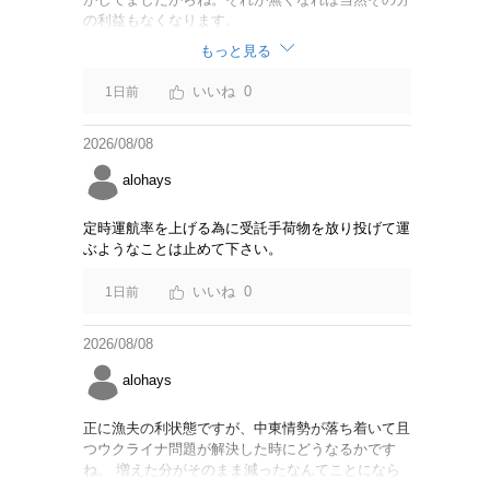
の利益もなくなります。
もっと見る
0
1日前
2026/08/08
alohays
定時運航率を上げる為に受託手荷物を放り投げて運
ぶようなことは止めて下さい。
0
1日前
2026/08/08
alohays
正に漁夫の利状態ですが、中東情勢が落ち着いて且
つウクライナ問題が解決した時にどうなるかです
ね。 増えた分がそのまま減ったなんてことになら