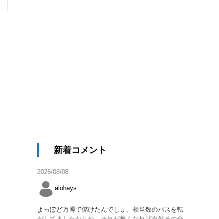
新着コメント
2026/08/08
alohays
よっぽど万博で儲けたんでしょ。相当数のバスを転
がしてましたからね。それが無くなれば当然その分