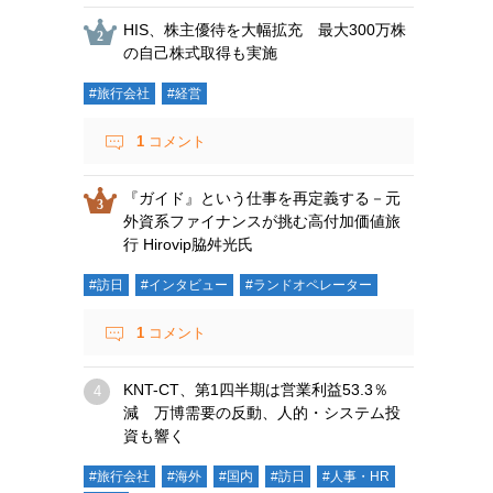
HIS、株主優待を大幅拡充 最大300万株
の自己株式取得も実施
#旅行会社
#経営
1
コメント
『ガイド』という仕事を再定義する－元
外資系ファイナンスが挑む高付加価値旅
行 Hirovip脇舛光氏
#訪日
#インタビュー
#ランドオペレーター
1
コメント
KNT-CT、第1四半期は営業利益53.3％
減 万博需要の反動、人的・システム投
資も響く
#旅行会社
#海外
#国内
#訪日
#人事・HR