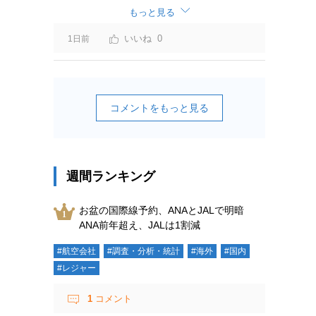
ーチャージ＝利益」と判断されますよ。
もっと見る
0
1日前
コメントをもっと見る
週間ランキング
お盆の国際線予約、ANAとJALで明暗
ANA前年超え、JALは1割減
#航空会社
#調査・分析・統計
#海外
#国内
#レジャー
1
コメント