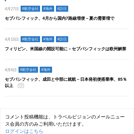
4月27日
#航空会社
#海外
#訪日
セブパシフィック、4月から国内7路線増便－夏の需要増で
4月15日
#航空会社
#海外
#訪日
フィリピン、米国線の開設可能に－セブパシフィックは欧州解禁
4月6日
#航空会社
#海外
セブパシフィック、成田と中部に就航－日本発初便搭乗率、85％
以上
コメント投稿機能は、トラベルビジョンのメールニュー
ス会員の方のみご利用いただけます。
ログインはこちら