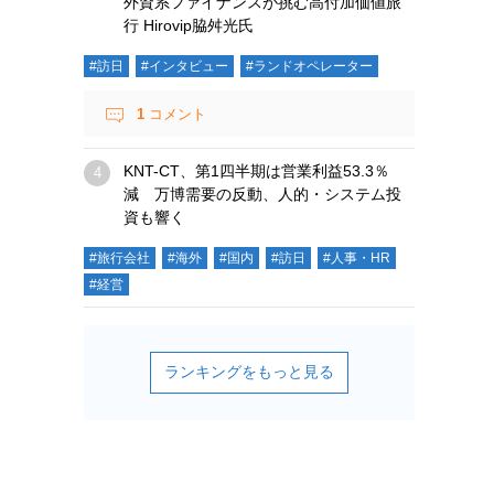
外資系ファイナンスが挑む高付加価値旅
行 Hirovip脇舛光氏
#訪日
#インタビュー
#ランドオペレーター
1
コメント
KNT-CT、第1四半期は営業利益53.3％
減 万博需要の反動、人的・システム投
資も響く
#旅行会社
#海外
#国内
#訪日
#人事・HR
#経営