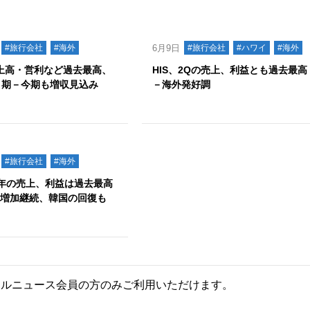
#旅行会社
#海外
6月9日
#旅行会社
#ハワイ
#海外
売上高・営利など過去最高、
HIS、2Qの売上、利益とも過去最高
0月期－今期も増収見込み
－海外発好調
#旅行会社
#海外
12年の売上、利益は過去最高
は増加継続、韓国の回復も
ールニュース会員の方のみご利用いただけます。