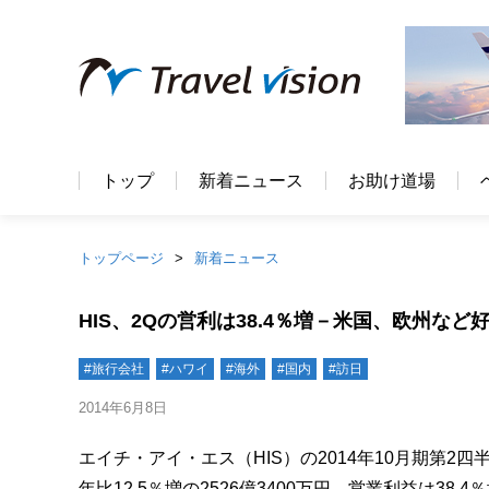
トップ
新着ニュース
お助け道場
トップページ
新着ニュース
HIS、2Qの営利は38.4％増－米国、欧州など
#旅行会社
#ハワイ
#海外
#国内
#訪日
2014年6月8日
エイチ・アイ・エス（HIS）の2014年10月期第2四半
年比12.5％増の2526億3400万円、営業利益は38.4