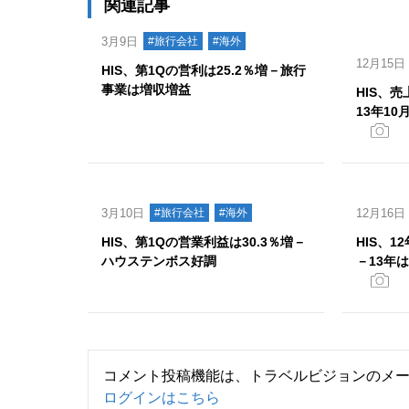
関連記事
3月9日
#旅行会社
#海外
12月15日
HIS、第1Qの営利は25.2％増－旅行
事業は増収増益
HIS、
13年1
3月10日
#旅行会社
#海外
12月16日
HIS、第1Qの営業利益は30.3％増－
HIS、
ハウステンボス好調
－13年
コメント投稿機能は、トラベルビジョンのメ
ログインはこちら