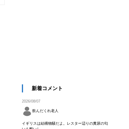
新着コメント
2026/08/07
飲んだくれ老人
イギリスは結構物騒だよ。レスター辺りの糞尿の匂
いも酷いし。