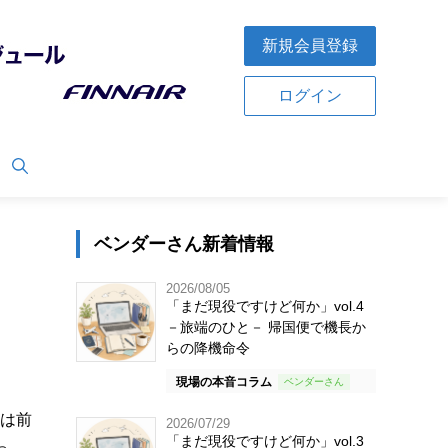
新規会員登録
ログイン
ベンダーさん新着情報
2026/08/05
「まだ現役ですけど何か」vol.4
－旅端のひと－ 帰国便で機長か
らの降機命令
現場の本音コラム
高は前
2026/07/29
「まだ現役ですけど何か」vol.3
っ