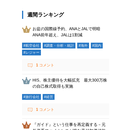
週間ランキング
お盆の国際線予約、ANAとJALで明暗
ANA前年超え、JALは1割減
#航空会社
#調査・分析・統計
#海外
#国内
#レジャー
1
コメント
HIS、株主優待を大幅拡充 最大300万株
の自己株式取得も実施
#旅行会社
#経営
1
コメント
『ガイド』という仕事を再定義する－元