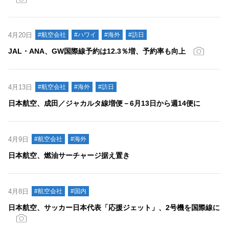
4月20日
#航空会社
#ハワイ
#海外
#訪日
JAL・ANA、GW国際線予約は12.3％増、予約率も向上
4月13日
#航空会社
#海外
#訪日
日本航空、成田／ジャカルタ線増便－6月13日から週14便に
4月9日
#航空会社
#海外
日本航空、燃油サーチャージ据え置き
4月8日
#航空会社
#国内
日本航空、サッカー日本代表「応援ジェット」、2号機を国際線に