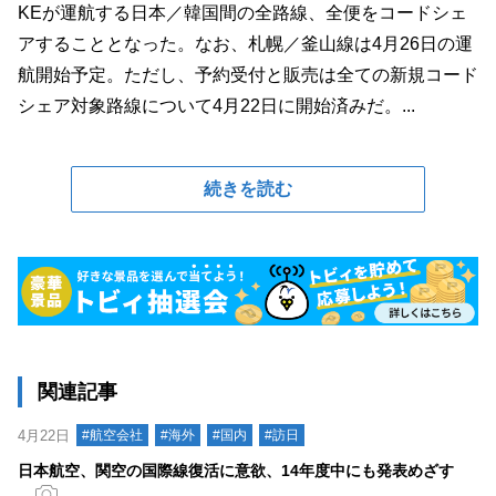
KEが運航する日本／韓国間の全路線、全便をコードシェ
アすることとなった。なお、札幌／釜山線は4月26日の運
航開始予定。ただし、予約受付と販売は全ての新規コード
シェア対象路線について4月22日に開始済みだ。...
続きを読む
関連記事
4月22日
#航空会社
#海外
#国内
#訪日
日本航空、関空の国際線復活に意欲、14年度中にも発表めざす