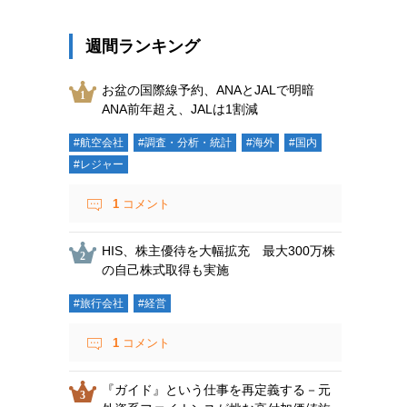
週間ランキング
お盆の国際線予約、ANAとJALで明暗
ANA前年超え、JALは1割減
#航空会社
#調査・分析・統計
#海外
#国内
#レジャー
1
コメント
HIS、株主優待を大幅拡充 最大300万株
の自己株式取得も実施
#旅行会社
#経営
1
コメント
『ガイド』という仕事を再定義する－元