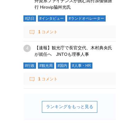
外資系ファイナンスが挑む高付加価値旅
行 Hirovip脇舛光氏
#訪日
#インタビュー
#ランドオペレーター
1
コメント
【速報】観光庁で長官交代、木村典央氏
が就任へ JNTOも理事人事
#行政
#観光局
#国内
#人事・HR
1
コメント