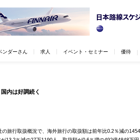
ベンダーさん
求人
イベント・セミナー
優待
・国内は好調続く
社の旅行取扱概況で、海外旅行の取扱額は前年比0.2％減の145
.2％減の27万1190人、取扱額が0.6％増の492億4848万