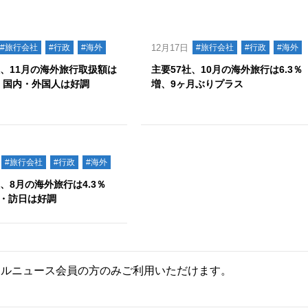
#旅行会社
#行政
#海外
12月17日
#旅行会社
#行政
#海外
社、11月の海外旅行取扱額は
主要57社、10月の海外旅行は6.3％
減、国内・外国人は好調
増、9ヶ月ぶりプラス
#旅行会社
#行政
#海外
社、8月の海外旅行は4.3％
・訪日は好調
ールニュース会員の方のみご利用いただけます。