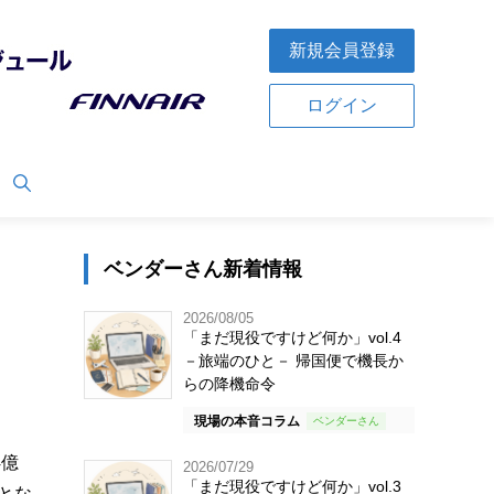
新規会員登録
ログイン
ベンダーさん新着情報
2026/08/05
「まだ現役ですけど何か」vol.4
－旅端のひと－ 帰国便で機長か
らの降機命令
現場の本音コラム
4億
2026/07/29
「まだ現役ですけど何か」vol.3
円とな