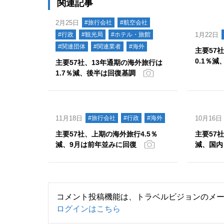
関連記事
2月25日
#旅行会社
#航空会社
#行政
#観光局
#ホテル・旅館
1月22日
#関連団体
#関連業者
#海外
主要57
0.1％
主要57社、13年通期の海外旅行は
1.7％減、後半は回復基調
11月18日
#旅行会社
#行政
#海外
10月16日
主要57社、上期の海外旅行4.5％
主要57
減、9月は前年並みに回復
減、国内
コメント投稿機能は、トラベルビジョンのメ
ログインはこちら