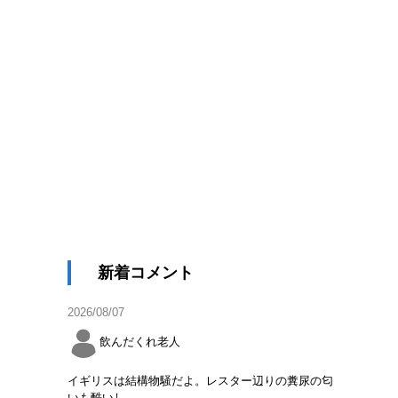
新着コメント
2026/08/07
飲んだくれ老人
イギリスは結構物騒だよ。レスター辺りの糞尿の匂
いも酷いし。