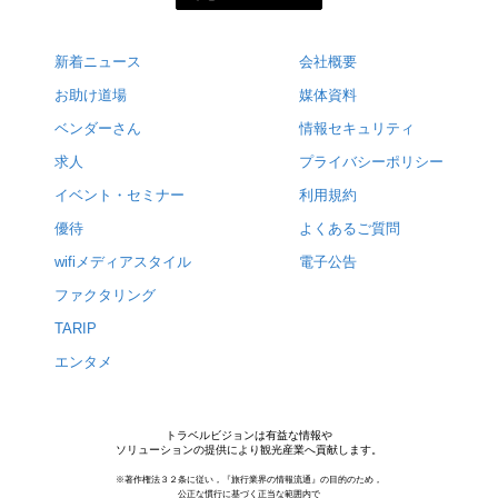
新着ニュース
会社概要
お助け道場
媒体資料
ベンダーさん
情報セキュリティ
求人
プライバシーポリシー
イベント・セミナー
利用規約
優待
よくあるご質問
wifiメディアスタイル
電子公告
ファクタリング
TARIP
エンタメ
トラベルビジョンは有益な情報や
ソリューションの提供により観光産業へ貢献します。
※著作権法３２条に従い，『旅行業界の情報流通』の目的のため，
公正な慣行に基づく正当な範囲内で