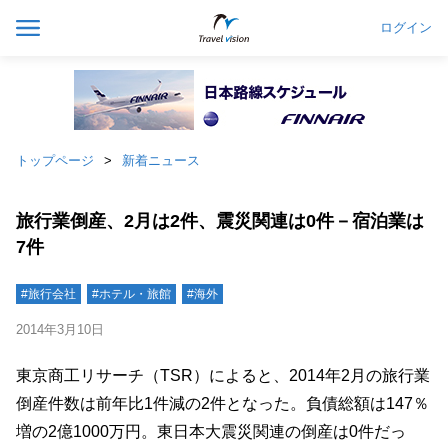
ログイン
トップページ
新着ニュース
旅行業倒産、2月は2件、震災関連は0件－宿泊業は
7件
#旅行会社
#ホテル・旅館
#海外
2014年3月10日
東京商工リサーチ（TSR）によると、2014年2月の旅行業
倒産件数は前年比1件減の2件となった。負債総額は147％
増の2億1000万円。東日本大震災関連の倒産は0件だっ