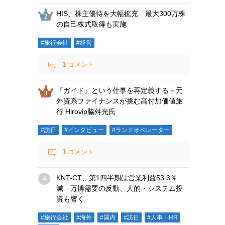
HIS、株主優待を大幅拡充 最大300万株
の自己株式取得も実施
#旅行会社
#経営
1
コメント
『ガイド』という仕事を再定義する－元
外資系ファイナンスが挑む高付加価値旅
行 Hirovip脇舛光氏
#訪日
#インタビュー
#ランドオペレーター
1
コメント
KNT-CT、第1四半期は営業利益53.3％
減 万博需要の反動、人的・システム投
資も響く
#旅行会社
#海外
#国内
#訪日
#人事・HR