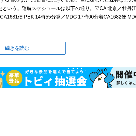
という。運航スケジュールは以下の通り。▽CA 北京／牡丹江
81便 PEK 14時55分発／MDG 17時00分着CA1682便 MDG
続きを読む