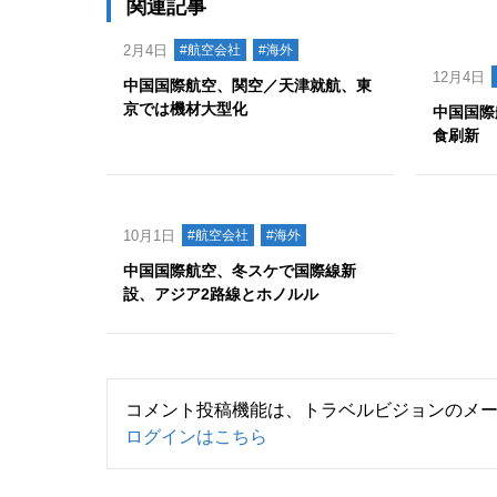
関連記事
2月4日
#航空会社
#海外
12月4日
中国国際航空、関空／天津就航、東
京では機材大型化
中国国際
食刷新
10月1日
#航空会社
#海外
中国国際航空、冬スケで国際線新
設、アジア2路線とホノルル
コメント投稿機能は、トラベルビジョンのメ
ログインはこちら