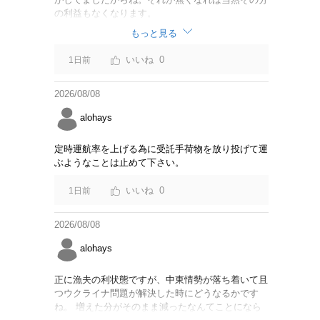
の利益もなくなります。
もっと見る
0
1日前
2026/08/08
alohays
定時運航率を上げる為に受託手荷物を放り投げて運
ぶようなことは止めて下さい。
0
1日前
2026/08/08
alohays
正に漁夫の利状態ですが、中東情勢が落ち着いて且
つウクライナ問題が解決した時にどうなるかです
ね。 増えた分がそのまま減ったなんてことになら