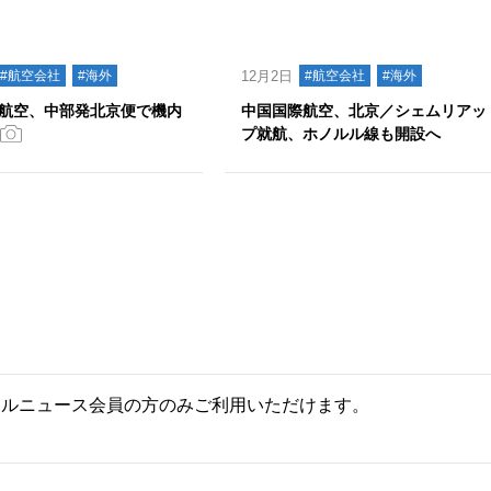
#航空会社
#海外
12月2日
#航空会社
#海外
航空、中部発北京便で機内
中国国際航空、北京／シェムリアッ
プ就航、ホノルル線も開設へ
ールニュース会員の方のみご利用いただけます。