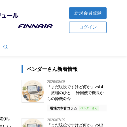
新規会員登録
ログイン
ベンダーさん新着情報
2026/08/05
「まだ現役ですけど何か」vol.4
－旅端のひと－ 帰国便で機長か
らの降機命令
現場の本音コラム
00型
2026/07/29
「まだ現役ですけど何か」vol.3
美しい