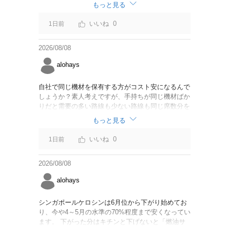
なければいいですが。
もっと見る
0
1日前
2026/08/08
alohays
自社で同じ機材を保有する方がコスト安になるんで
しょうか？素人考えですが、手持ちが同じ機材ばか
りだと需要の多い路線も少ない路線も同じ席数分を
供給することになるので、需要が多い路線には大型
もっと見る
機材を当て、少ない路線には小型機材を当てるな
ど、席数を調整するにはリース契約の方が対応しや
0
1日前
すいと思いました。
2026/08/08
alohays
シンガポールケロシンは6月位から下がり始めてお
り、今や4～5月の水準の70%程度まで安くなってい
ます。 下がった分はキチンと下げないと「燃油サ