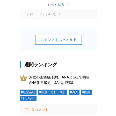
ーチャージ＝利益」と判断されますよ。
もっと見る
0
1日前
コメントをもっと見る
週間ランキング
お盆の国際線予約、ANAとJALで明暗
ANA前年超え、JALは1割減
#航空会社
#調査・分析・統計
#海外
#国内
#レジャー
1
コメント