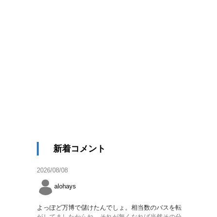
新着コメント
2026/08/08
alohays
よっぽど万博で儲けたんでしょ。相当数のバスを転
がしてましたからね。それが無くなれば当然その分