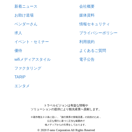
新着ニュース
会社概要
お助け道場
媒体資料
ベンダーさん
情報セキュリティ
求人
プライバシーポリシー
イベント・セミナー
利用規約
優待
よくあるご質問
wifiメディアスタイル
電子公告
ファクタリング
TARIP
エンタメ
トラベルビジョンは有益な情報や
ソリューションの提供により観光産業へ貢献します。
※著作権法３２条に従い，『旅行業界の情報流通』の目的のため，
公正な慣行に基づく正当な範囲内で
他メディアからの引用をしております。
© 2020 F-ness Corporation All Rights Reserved