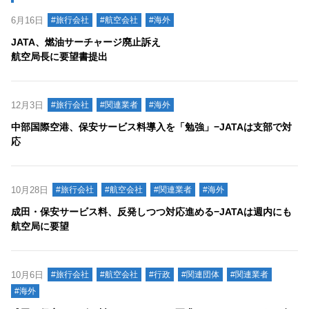
6月16日
#旅行会社
#航空会社
#海外
JATA、燃油サーチャージ廃止訴え
航空局長に要望書提出
12月3日
#旅行会社
#関連業者
#海外
中部国際空港、保安サービス料導入を「勉強」−JATAは支部で対
応
10月28日
#旅行会社
#航空会社
#関連業者
#海外
成田・保安サービス料、反発しつつ対応進める−JATAは週内にも
航空局に要望
10月6日
#旅行会社
#航空会社
#行政
#関連団体
#関連業者
#海外