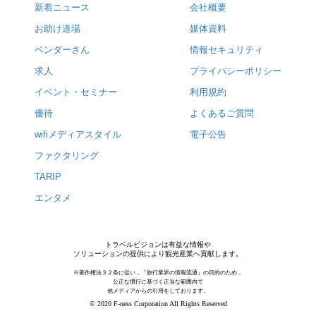
新着ニュース
会社概要
お助け道場
媒体資料
ベンダーさん
情報セキュリティ
求人
プライバシーポリシー
イベント・セミナー
利用規約
優待
よくあるご質問
wifiメディアスタイル
電子公告
ファクタリング
TARIP
エンタメ
トラベルビジョンは有益な情報や
ソリューションの提供により観光産業へ貢献します。
※著作権法３２条に従い，『旅行業界の情報流通』の目的のため，
公正な慣行に基づく正当な範囲内で
他メディアからの引用をしております。
© 2020 F-ness Corporation All Rights Reserved