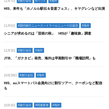
11月7日
#旅行会社
#ハワイ
#海外
HIS、来年も「ホノルル駅伝＆音楽フェス」、キマグレンなど出演
11月5日
#国内旅行ニュース―トラベルニュース社提供
#海外
シニアが求めるのは「芸術の秋」 HISが「趣味旅」調査
11月3日
#旅行会社
#海外
JTB、「ガクタビ」発売、海外は早期割引や「職場訪問」も
10月29日
#旅行会社
#海外
HIS、auスマートパス会員向けに割引ツアー、クーポンなど配信
も
10月3日
#旅行会社
#関連業者
#海外