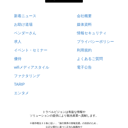
新着ニュース
会社概要
お助け道場
媒体資料
ベンダーさん
情報セキュリティ
求人
プライバシーポリシー
イベント・セミナー
利用規約
優待
よくあるご質問
wifiメディアスタイル
電子公告
ファクタリング
TARIP
エンタメ
トラベルビジョンは有益な情報や
ソリューションの提供により観光産業へ貢献します。
※著作権法３２条に従い，『旅行業界の情報流通』の目的のため，
公正な慣行に基づく正当な範囲内で