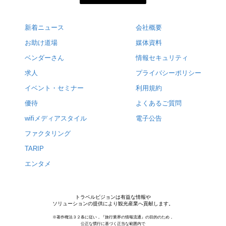
新着ニュース
会社概要
お助け道場
媒体資料
ベンダーさん
情報セキュリティ
求人
プライバシーポリシー
イベント・セミナー
利用規約
優待
よくあるご質問
wifiメディアスタイル
電子公告
ファクタリング
TARIP
エンタメ
トラベルビジョンは有益な情報や
ソリューションの提供により観光産業へ貢献します。
※著作権法３２条に従い，『旅行業界の情報流通』の目的のため，
公正な慣行に基づく正当な範囲内で