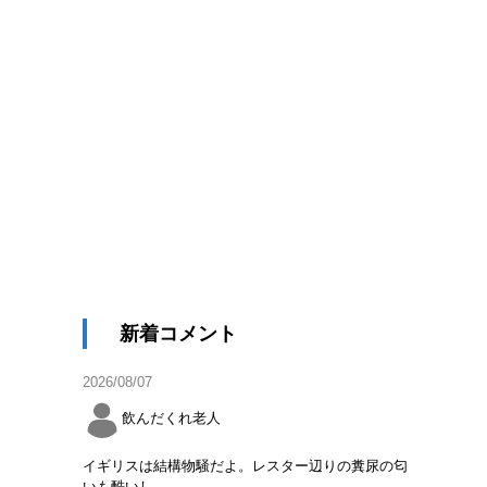
新着コメント
2026/08/07
飲んだくれ老人
イギリスは結構物騒だよ。レスター辺りの糞尿の匂
いも酷いし。