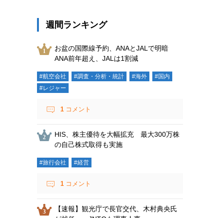
週間ランキング
お盆の国際線予約、ANAとJALで明暗
ANA前年超え、JALは1割減
#航空会社
#調査・分析・統計
#海外
#国内
#レジャー
1
コメント
HIS、株主優待を大幅拡充 最大300万株
の自己株式取得も実施
#旅行会社
#経営
1
コメント
【速報】観光庁で長官交代、木村典央氏