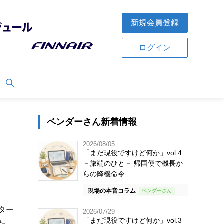
新規会員登録
ログイン
ベンダーさん新着情報
2026/08/05
「まだ現役ですけど何か」vol.4
－旅端のひと－ 帰国便で機長か
らの降機命令
現場の本音コラム
ター
2026/07/29
「まだ現役ですけど何か」vol.3
た。