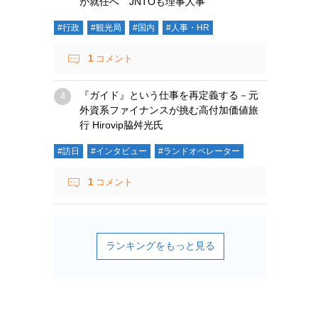
が就任へ JNTOも理事人事
#行政
#観光局
#国内
#人事・HR
1
コメント
『ガイド』という仕事を再定義する－元
外資系ファイナンスが挑む高付加価値旅
行 Hirovip脇舛光氏
#訪日
#インタビュー
#ランドオペレーター
1
コメント