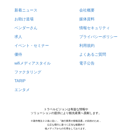
新着ニュース
会社概要
お助け道場
媒体資料
ベンダーさん
情報セキュリティ
求人
プライバシーポリシー
イベント・セミナー
利用規約
優待
よくあるご質問
wifiメディアスタイル
電子公告
ファクタリング
TARIP
エンタメ
トラベルビジョンは有益な情報や
ソリューションの提供により観光産業へ貢献します。
※著作権法３２条に従い，『旅行業界の情報流通』の目的のため，
公正な慣行に基づく正当な範囲内で
他メディアからの引用をしております。