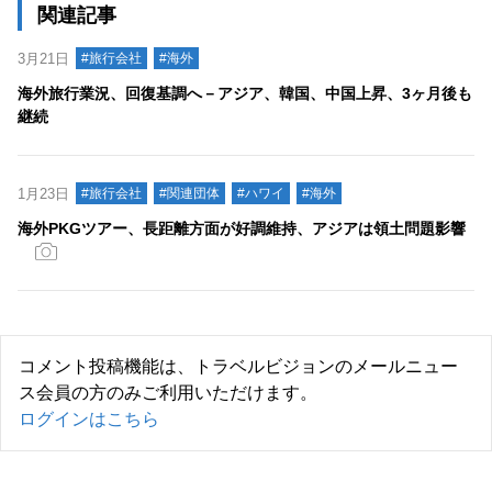
関連記事
3月21日
#旅行会社
#海外
海外旅行業況、回復基調へ－アジア、韓国、中国上昇、3ヶ月後も
継続
1月23日
#旅行会社
#関連団体
#ハワイ
#海外
海外PKGツアー、長距離方面が好調維持、アジアは領土問題影響
コメント投稿機能は、トラベルビジョンのメールニュー
ス会員の方のみご利用いただけます。
ログインはこちら