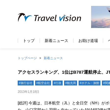
トップ
新着ニュース
お助け道場
トップページ
新着ニュース
アクセスランキング、1位はB787運航停止、J
#旅行会社
#航空会社
#行政
#観光局
#ホテル・旅館
#関
2013年1月18日
[総評] 今週は、日本航空（JL）と全日空（NH）
た。山口宇部から羽田へ向かっていたANA692便が