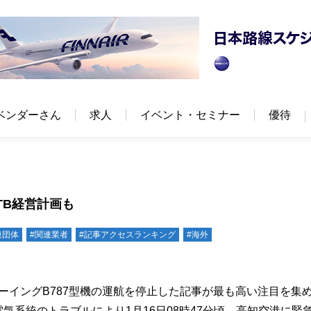
ベンダーさん
求人
イベント・セミナー
優待
TB経営計画も
連団体
#関連業者
#記事アクセスランキング
#海外
がボーイングB787型機の運航を停止した記事が最も高い注目を集
電気系統のトラブルにより1月16日08時47分頃、高知空港に緊