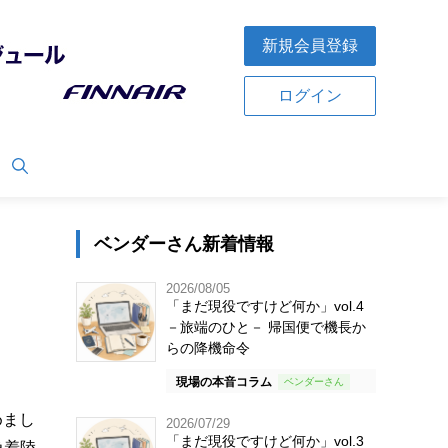
新規会員登録
ログイン
ベンダーさん新着情報
2026/08/05
「まだ現役ですけど何か」vol.4
－旅端のひと－ 帰国便で機長か
らの降機命令
現場の本音コラム
めまし
2026/07/29
「まだ現役ですけど何か」vol.3
急着陸