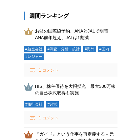
週間ランキング
お盆の国際線予約、ANAとJALで明暗
ANA前年超え、JALは1割減
#航空会社
#調査・分析・統計
#海外
#国内
#レジャー
1
コメント
HIS、株主優待を大幅拡充 最大300万株
の自己株式取得も実施
#旅行会社
#経営
1
コメント
『ガイド』という仕事を再定義する－元