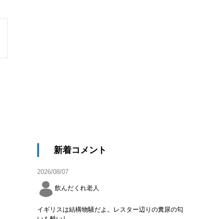
新着コメント
2026/08/07
飲んだくれ老人
イギリスは結構物騒だよ。レスター辺りの糞尿の匂
いも酷いし。