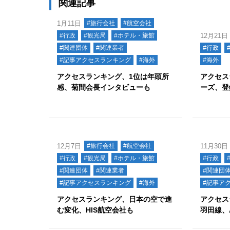
関連記事
1月11日
#旅行会社
#航空会社
#行政
#観光局
#ホテル・旅館
12月21日
#関連団体
#関連業者
#行政
#記事アクセスランキング
#海外
#海外
アクセスランキング、1位は年頭所
アクセス
感、菊間会長インタビューも
ーズ、登
12月7日
#旅行会社
#航空会社
11月30日
#行政
#観光局
#ホテル・旅館
#行政
#関連団体
#関連業者
#関連団
#記事アクセスランキング
#海外
#記事ア
アクセスランキング、日本の空で進
アクセス
む変化、HIS航空会社も
羽田線、