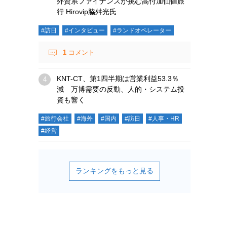
外資系ファイナンスが挑む高付加価値旅
行 Hirovip脇舛光氏
#訪日
#インタビュー
#ランドオペレーター
1
コメント
KNT-CT、第1四半期は営業利益53.3％
減 万博需要の反動、人的・システム投
資も響く
#旅行会社
#海外
#国内
#訪日
#人事・HR
#経営