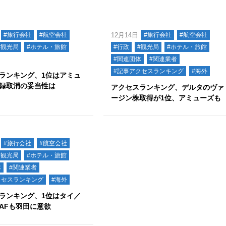
#旅行会社
#航空会社
12月14日
#旅行会社
#航空会社
#観光局
#ホテル・旅館
#行政
#観光局
#ホテル・旅館
#関連団体
#関連業者
#記事アクセスランキング
#海外
ランキング、1位はアミュ
録取消の妥当性は
アクセスランキング、デルタのヴァ
ージン株取得が1位、アミューズも
#旅行会社
#航空会社
#観光局
#ホテル・旅館
体
#関連業者
クセスランキング
#海外
ランキング、1位はタイ／
AFも羽田に意欲